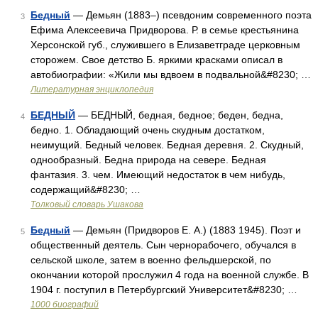
Бедный
— Демьян (1883–) псевдоним современного поэта
3
Ефима Алексеевича Придворова. Р. в семье крестьянина
Херсонской губ., служившего в Елизаветграде церковным
сторожем. Свое детство Б. яркими красками описал в
автобиографии: «Жили мы вдвоем в подвальной&#8230; …
Литературная энциклопедия
БЕДНЫЙ
— БЕДНЫЙ, бедная, бедное; беден, бедна,
4
бедно. 1. Обладающий очень скудным достатком,
неимущий. Бедный человек. Бедная деревня. 2. Скудный,
однообразный. Бедна природа на севере. Бедная
фантазия. 3. чем. Имеющий недостаток в чем нибудь,
содержащий&#8230; …
Толковый словарь Ушакова
Бедный
— Демьян (Придворов Е. А.) (1883 1945). Поэт и
5
общественный деятель. Сын чернорабочего, обучался в
сельской школе, затем в военно фельдшерской, по
окончании которой прослужил 4 года на военной службе. В
1904 г. поступил в Петербургский Университет&#8230; …
1000 биографий