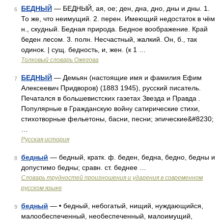
БЕДНЫЙ
— БЕДНЫЙ, ая, ое; ден, дна, дно, дны и дны. 1.
6
То же, что неимущий. 2. перен. Имеющий недостаток в чём
н., скудный. Бедная природа. Бедное воображение. Край
беден лесом. 3. полн. Несчастный, жалкий. Он, б., так
одинок. | сущ. бедность, и, жен. (к 1 …
Толковый словарь Ожегова
БЕДНЫЙ
— Демьян (настоящие имя и фамилия Ефим
7
Алексеевич Придворов) (1883 1945), русский писатель.
Печатался в большевистских газетах Звезда и Правда .
Популярные в Гражданскую войну сатирические стихи,
стихотворные фельетоны, басни, песни; эпические&#8230;
…
Русская история
бедный
— бедный, кратк. ф. беден, бедна, бедно, бедны и
8
допустимо бедны; сравн. ст. беднее …
Словарь трудностей произношения и ударения в современном
русском языке
бедный
— • бедный, небогатый, нищий, нуждающийся,
9
малообеспеченный, необеспеченный, малоимущий,