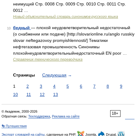
неимущий Стр. 0008 Стр. 0009 Стр. 0010 Стр. 0011 Стр.
0012 …
Новый объяснительный словарь синонимов русского языка
бедный
— плохой неудовлетворительный недостаточный
10
(о снабжении или подаче) [http://slovarionline.ru/anglo russkiy
slovar neftegazovoy promyishlennosti/] Тематики
нефтегазовая промышленность Синонимы
плохойнеудовлетворительныйнедостаточный EN poor …
Справочник технического переводчика
Страницы
Следующая
→
1
2
3
4
5
6
7
8
9
10
11
12
13
© Академик, 2000-2026
18+
Обратная связь:
Техподдержка
,
Реклама на сайте
👣 Путешествия
Экспорт словарей на сайты
, сделанные на PHP,
Joomla,
Drupal,