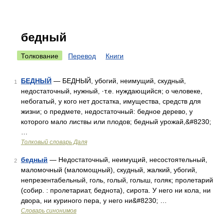
бедный
Толкование
Перевод
Книги
БЕДНЫЙ
— БЕДНЫЙ, убогий, неимущий, скудный,
1
недостаточный, нужный, ·т.е. нуждающийся; о человеке,
небогатый, у кого нет достатка, имущества, средств для
жизни; о предмете, недостаточный: бедное дерево, у
которого мало листвы или плодов; бедный урожай,&#8230;
…
Толковый словарь Даля
бедный
— Недостаточный, неимущий, несостоятельный,
2
маломочный (маломощный), скудный, жалкий, убогий,
непрезентабельный, голь, голый, голыш, голяк; пролетарий
(собир. : пролетариат, беднота), сирота. У него ни кола, ни
двора, ни куриного пера, у него ни&#8230; …
Словарь синонимов