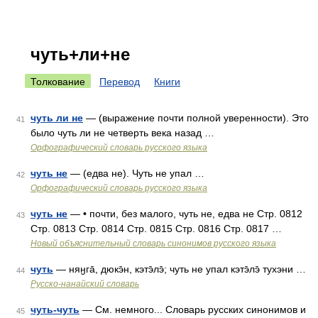
чуть+ли+не
Толкование
Перевод
Книги
чуть ли не
— (выражение почти полной уверенности). Это
41
было чуть ли не четверть века назад …
Орфографический словарь русского языка
чуть не
— (едва не). Чуть не упал …
42
Орфографический словарь русского языка
чуть не
— • почти, без малого, чуть не, едва не Стр. 0812
43
Стр. 0813 Стр. 0814 Стр. 0815 Стр. 0816 Стр. 0817 …
Новый объяснительный словарь синонимов русского языка
чуть
— няӈга̄, дюкэ̄н, кэтэ̄лэ̄; чуть не упал кэтэ̄лэ̄ тухэни …
44
Русско-нанайский словарь
чуть-чуть
— См. немного... Словарь русских синонимов и
45