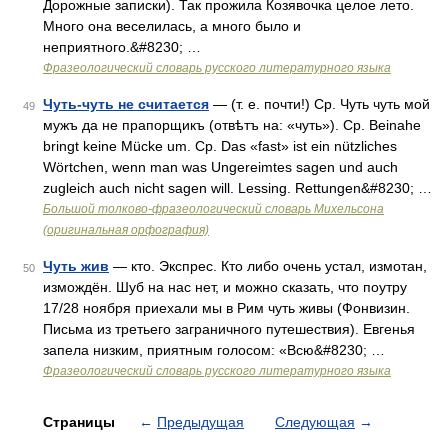
Дорожные записки). Так прожила Козявочка целое лето.
Много она веселилась, а много было и
неприятного.&#8230; …
Фразеологический словарь русского литературного языка
Чуть-чуть не считается
— (т. е. почти!) Ср. Чуть чуть мой
49
мужъ да не прапорщикъ (отвѣтъ на: «чуть»). Ср. Beinahe
bringt keine Mücke um. Ср. Das «fast» ist ein nützliches
Wörtchen, wenn man was Ungereimtes sagen und auch
zugleich auch nicht sagen will. Lessing. Rettungen&#8230; …
Большой толково-фразеологический словарь Михельсона
(оригинальная орфография)
Чуть жив
— кто. Экспрес. Кто либо очень устал, измотан,
50
измождён. Шуб на нас нет, и можно сказать, что поутру
17/28 ноября приехали мы в Рим чуть живы (Фонвизин.
Письма из третьего заграничного путешествия). Евгенья
запела низким, приятным голосом: «Всю&#8230; …
Фразеологический словарь русского литературного языка
Страницы
←
Предыдущая
Следующая
→