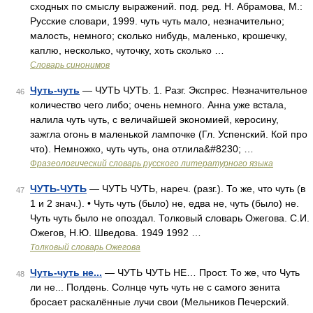
сходных по смыслу выражений. под. ред. Н. Абрамова, М.:
Русские словари, 1999. чуть чуть мало, незначительно;
малость, немного; сколько нибудь, маленько, крошечку,
каплю, несколько, чуточку, хоть сколько …
Словарь синонимов
Чуть-чуть
— ЧУТЬ ЧУТЬ. 1. Разг. Экспрес. Незначительное
46
количество чего либо; очень немного. Анна уже встала,
налила чуть чуть, с величайшей экономией, керосину,
зажгла огонь в маленькой лампочке (Гл. Успенский. Кой про
что). Немножко, чуть чуть, она отлила&#8230; …
Фразеологический словарь русского литературного языка
ЧУТЬ-ЧУТЬ
— ЧУТЬ ЧУТЬ, нареч. (разг.). То же, что чуть (в
47
1 и 2 знач.). • Чуть чуть (было) не, едва не, чуть (было) не.
Чуть чуть было не опоздал. Толковый словарь Ожегова. С.И.
Ожегов, Н.Ю. Шведова. 1949 1992 …
Толковый словарь Ожегова
Чуть-чуть не...
— ЧУТЬ ЧУТЬ НЕ… Прост. То же, что Чуть
48
ли не... Полдень. Солнце чуть чуть не с самого зенита
бросает раскалённые лучи свои (Мельников Печерский.