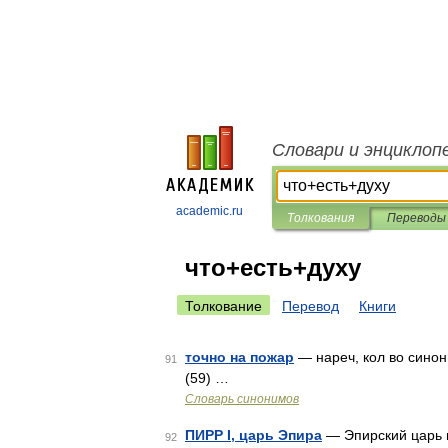
Словари и энциклоп
academic.ru
Толкования
Переводы
что+есть+духу
Толкование
Перевод
Книги
точно на пожар
— нареч, кол во синони
91
(59) …
Словарь синонимов
ПИРР I, царь Эпира
— Эпирский царь из
92