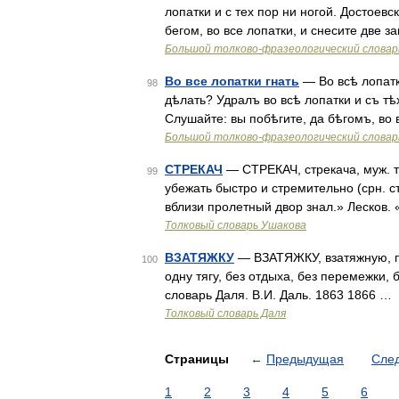
лопатки и с тех пор ни ногой. Достоевс
бегом, во все лопатки, и снесите две за
Большой толково-фразеологический словар
Во все лопатки гнать
— Во всѣ лопатки
98
дѣлать? Удралъ во всѣ лопатки и съ тѣх
Слушайте: вы побѣгите, да бѣгомъ, во 
Большой толково-фразеологический словар
СТРЕКАЧ
— СТРЕКАЧ, стрекача, муж. то
99
убежать быстро и стремительно (срн. ст
вблизи пролетный двор знал.» Лесков. 
Толковый словарь Ушакова
ВЗАТЯЖКУ
— ВЗАТЯЖКУ, взатяжную, пер
100
одну тягу, без отдыха, без перемежки,
словарь Даля. В.И. Даль. 1863 1866 …
Толковый словарь Даля
Страницы
←
Предыдущая
Сле
1
2
3
4
5
6