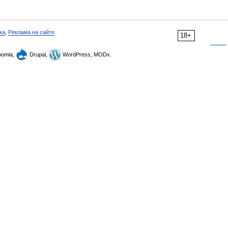
ка
,
Реклама на сайте
18+
omla,
Drupal,
WordPress, MODx.