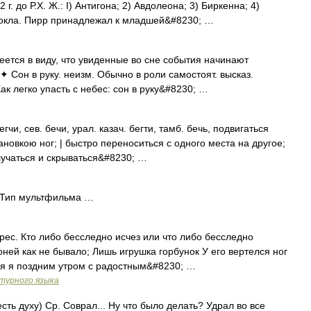
2 г. до Р.Х. Ж.: I) Антигона; 2) Авдолеона; 3) Биркенна; 4)
фокла. Пирр принадлежал к младшей&#8230; …
тся в виду, что увиденные во сне события начинают
 ✦ Сон в руку. неизм. Обычно в роли самостоят. высказ.
к легко упасть с небес: сон в руку&#8230; …
чи, сев. бечи, урал. казач. бегти, тамб. бечь, подвигаться
овкою ног; | быстро переноситься с одного места на другое;
тлучаться и скрываться&#8230; …
Тип мультфильма …
прес. Кто либо бесследно исчез или что либо бесследно
оней как не бывало; Лишь игрушка горбунок У его вертелся ног
ся я поздним утром с радостным&#8230; …
турного языка
сть духу) Ср. Соврал... Ну что было делать? Удрал во все