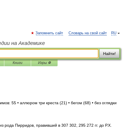
Запомнить сайт
Словарь на свой сайт
RU
едии на Академике
Найти!
Книги
Игры ⚽
мов: 55 • аллюром три креста (21) • бегом (68) • без оглядки
 рода Пирридов, правивший в 307 302, 295 272 гг. до Р.Х.