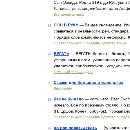
Сын Эакида. Род. а 319 г. до Р.Х., ум. 27
Ланасса, дочь сицилийского царя Ага
Все монархи мира
СОН В РУКУ
— Вещее сновидение. Имее
93
сбываться в реальности. реч. стандарт.
Порядок слов компонентов нефиксир. Ка
Фразеологический словарь русского языка
БЕГАТЬ
— БЕГАТЬ, бегивать, бежать, бег
94
ускоренным шагом, учащенною перестан
удаляться, приближаться; | уходить, о
Толковый словарь Даля
Сказки для больших и маленьких
— 
95
Википедия
Как не бывало
— кого, чего. Разг. Экс
96
исчезло. Всё по прежнему стояло. Но к
(П. Ершов. Конёк Горбунок). Просыпал
Фразеологический словарь русского литера
во все лопатки гнать
— (удирать что е
97