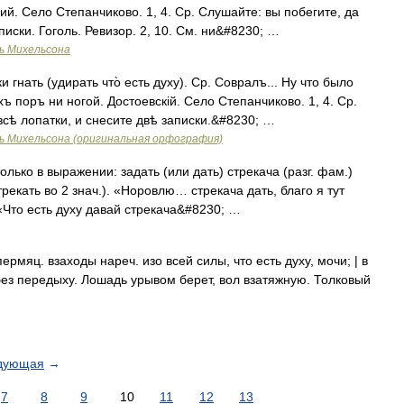
кий. Село Степанчиково. 1, 4. Ср. Слушайте: вы побегите, да
писки. Гоголь. Ревизор. 2, 10. См. ни&#8230; …
ь Михельсона
 гнать (удирать что̀ есть духу). Ср. Совралъ... Ну что было
ъ поръ ни ногой. Достоевскій. Село Степанчиково. 1, 4. Ср.
всѣ лопатки, и снесите двѣ записки.&#8230; …
ь Михельсона (оригинальная орфография)
лько в выражении: задать (или дать) стрекача (разг. фам.)
рекать во 2 знач.). «Норовлю… стрекача дать, благо я тут
«Что есть духу давай стрекача&#8230; …
мяц. взаходы нареч. изо всей силы, что есть духу, мочи; | в
 без передыху. Лошадь урывом берет, вол взатяжную. Толковый
дующая
→
7
8
9
10
11
12
13