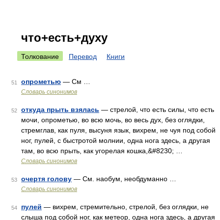
что+есть+духу
Толкование
Перевод
Книги
опрометью
— См …
51
Словарь синонимов
откуда прыть взялась
— стрелой, что есть силы, что есть
52
мочи, опрометью, во всю мочь, во весь дух, без оглядки,
стремглав, как пуля, высуня язык, вихрем, не чуя под собой
ног, пулей, с быстротой молнии, одна нога здесь, а другая
там, во всю прыть, как угорелая кошка,&#8230; …
Словарь синонимов
очертя голову
— См. наобум, необдуманно …
53
Словарь синонимов
пулей
— вихрем, стремительно, стрелой, без оглядки, не
54
слыша под собой ног, как метеор, одна нога здесь, а другая