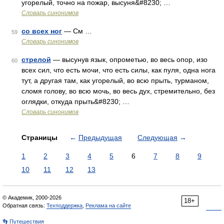
угорелый, точно на пожар, высуня&#8230; …
Словарь синонимов
со всех ног
— См …
59
Словарь синонимов
стрелой
— высунув язык, опрометью, во весь опор, изо
60
всех сил, что есть мочи, что есть силы, как пуля, одна нога
тут, а другая там, как угорелый, во всю прыть, турманом,
сломя голову, во всю мочь, во весь дух, стремительно, без
оглядки, откуда прыть&#8230; …
Словарь синонимов
Страницы
←
Предыдущая
Следующая
→
1
2
3
4
5
6
7
8
9
10
11
12
13
© Академик, 2000-2026
18+
Обратная связь:
Техподдержка
,
Реклама на сайте
👣 Путешествия