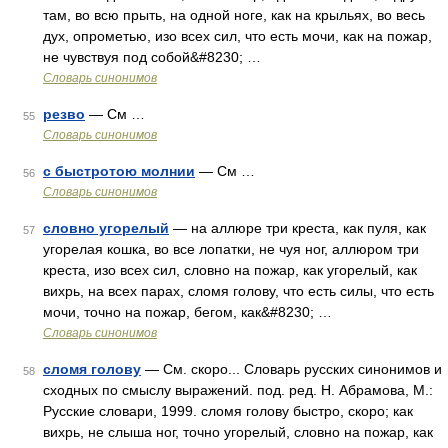
там, во всю прыть, на одной ноге, как на крыльях, во весь
дух, опрометью, изо всех сил, что есть мочи, как на пожар,
не чувствуя под собой&#8230; …
Словарь синонимов
резво
— См …
55
Словарь синонимов
с быстротою молнии
— См …
56
Словарь синонимов
словно угорелый
— на аллюре три креста, как пуля, как
57
угорелая кошка, во все лопатки, не чуя ног, аллюром три
креста, изо всех сил, словно на пожар, как угорелый, как
вихрь, на всех парах, сломя голову, что есть силы, что есть
мочи, точно на пожар, бегом, как&#8230; …
Словарь синонимов
сломя голову
— См. скоро... Словарь русских синонимов и
58
сходных по смыслу выражений. под. ред. Н. Абрамова, М.:
Русские словари, 1999. сломя голову быстро, скоро; как
вихрь, не слыша ног, точно угорелый, словно на пожар, как