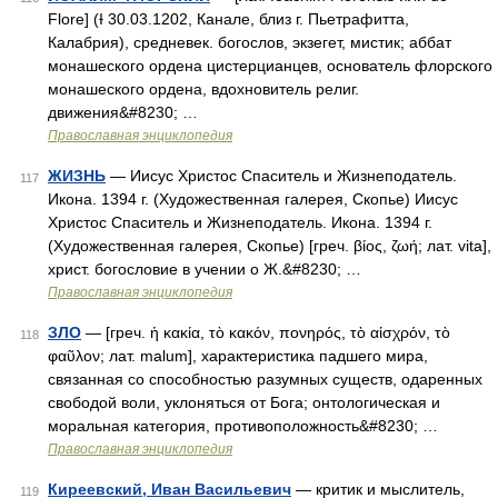
Flore] (Ɨ 30.03.1202, Канале, близ г. Пьетрафитта,
Калабрия), средневек. богослов, экзегет, мистик; аббат
монашеского ордена цистерцианцев, основатель флорского
монашеского ордена, вдохновитель религ.
движения&#8230; …
Православная энциклопедия
ЖИЗНЬ
— Иисус Христос Спаситель и Жизнеподатель.
117
Икона. 1394 г. (Художественная галерея, Скопье) Иисус
Христос Спаситель и Жизнеподатель. Икона. 1394 г.
(Художественная галерея, Скопье) [греч. βίος, ζωή; лат. vita],
христ. богословие в учении о Ж.&#8230; …
Православная энциклопедия
ЗЛО
— [греч. ἡ κακία, τὸ κακόν, πονηρός, τὸ αἰσχρόν, τὸ
118
φαῦλον; лат. malum], характеристика падшего мира,
связанная со способностью разумных существ, одаренных
свободой воли, уклоняться от Бога; онтологическая и
моральная категория, противоположность&#8230; …
Православная энциклопедия
Киреевский, Иван Васильевич
— критик и мыслитель,
119