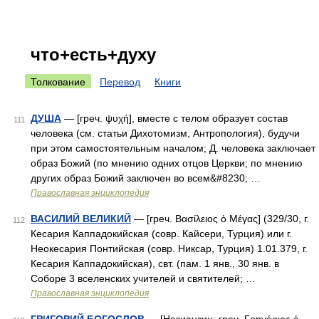
что+есть+духу
Толкование
Перевод
Книги
ДУША
— [греч. ψυχή], вместе с телом образует состав
111
человека (см. статьи Дихотомизм, Антропология), будучи
при этом самостоятельным началом; Д. человека заключает
образ Божий (по мнению одних отцов Церкви; по мнению
других образ Божий заключен во всем&#8230; …
Православная энциклопедия
ВАСИЛИЙ ВЕЛИКИЙ
— [греч. Βασίλειος ὁ Μέγας] (329/30, г.
112
Кесария Каппадокийская (совр. Кайсери, Турция) или г.
Неокесария Понтийская (совр. Никсар, Турция) 1.01.379, г.
Кесария Каппадокийская), свт. (пам. 1 янв., 30 янв. в
Соборе 3 вселенских учителей и святителей; …
Православная энциклопедия