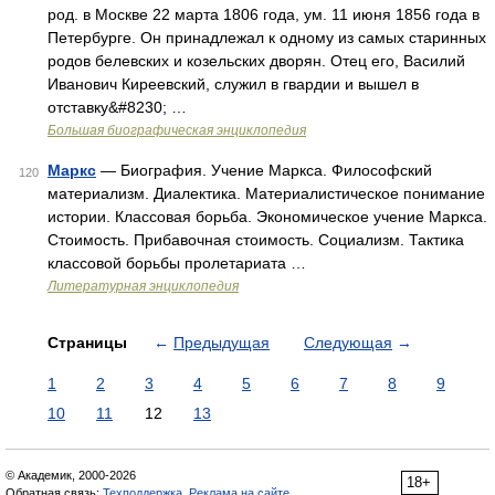
род. в Москве 22 марта 1806 года, ум. 11 июня 1856 года в
Петербурге. Он принадлежал к одному из самых старинных
родов белевских и козельских дворян. Отец его, Василий
Иванович Киреевский, служил в гвардии и вышел в
отставку&#8230; …
Большая биографическая энциклопедия
Маркс
— Биография. Учение Маркса. Философский
120
материализм. Диалектика. Материалистическое понимание
истории. Классовая борьба. Экономическое учение Маркса.
Стоимость. Прибавочная стоимость. Социализм. Тактика
классовой борьбы пролетариата …
Литературная энциклопедия
Страницы
←
Предыдущая
Следующая
→
1
2
3
4
5
6
7
8
9
10
11
12
13
© Академик, 2000-2026
18+
Обратная связь:
Техподдержка
,
Реклама на сайте