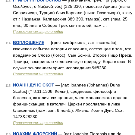
ГРИГОРИЙ БОГОСЛОВ
— [Назианзин; греч. Γρηγόριος ὁ
113
Θεολόγος, ὁ Ναζιανζηνός] (325 330, поместье Арианз (ныне
Сиврихисар, Турция) близ Карвали (ныне Гюзельюрт), к югу
от г. Назианза, Каппадокия 389 390, там же), свт. (пам. 25
янв., 30 янв. в Соборе Трех святителей; пам …
Православная энциклопедия
ВОПЛОЩЕНИЕ
— [греч. ἐνσάρκωσις, лат. incarnatio],
114
ключевое событие истории спасения, состоящее в том, что
предвечное Слово (Логос), Сын Божий, Второе Лицо Пресв.
Троицы, восприняло человеческую природу. Вера в факт В.
служит основанием христ. исповедания&#8230; …
Православная энциклопедия
ИОАНН ДУНС СКОТ
— [лат. Ioannes (Johannes) Duns
115
Scotus] († 8.11.1308, Кёльн), средневек. философ и
богослов, католич. священник, член монашеского ордена
францисканцев; в католич. Церкви прославлен в лике
блаженных (пам. зап. 8 нояб.). Жизнь. Иоанн Дунс Скот.
1473&#8230; …
Православная энциклопедия
ИОАХИМ ФЛОРСКИЙ
— [лат. Ioachim Florensis или de
116