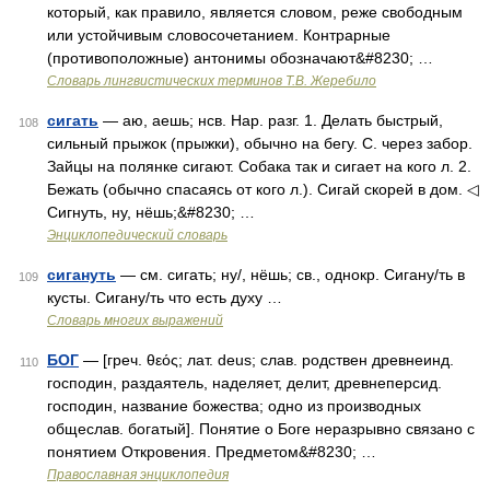
который, как правило, является словом, реже свободным
или устойчивым словосочетанием. Контрарные
(противоположные) антонимы обозначают&#8230; …
Словарь лингвистических терминов Т.В. Жеребило
сигать
— аю, аешь; нсв. Нар. разг. 1. Делать быстрый,
108
сильный прыжок (прыжки), обычно на бегу. С. через забор.
Зайцы на полянке сигают. Собака так и сигает на кого л. 2.
Бежать (обычно спасаясь от кого л.). Сигай скорей в дом. ◁
Сигнуть, ну, нёшь;&#8230; …
Энциклопедический словарь
сигануть
— см. сигать; ну/, нёшь; св., однокр. Сигану/ть в
109
кусты. Сигану/ть что есть духу …
Словарь многих выражений
БОГ
— [греч. θεός; лат. deus; слав. родствен древнеинд.
110
господин, раздаятель, наделяет, делит, древнеперсид.
господин, название божества; одно из производных
общеслав. богатый]. Понятие о Боге неразрывно связано с
понятием Откровения. Предметом&#8230; …
Православная энциклопедия