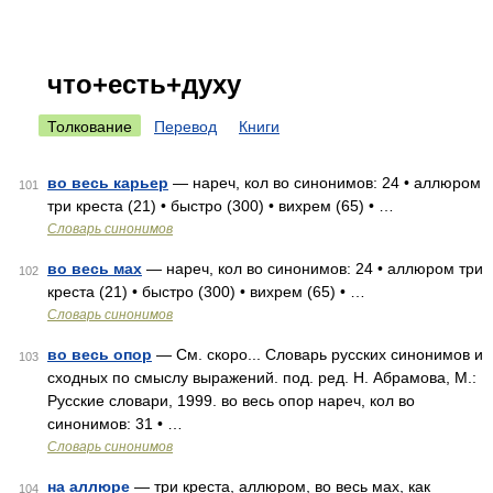
что+есть+духу
Толкование
Перевод
Книги
во весь карьер
— нареч, кол во синонимов: 24 • аллюром
101
три креста (21) • быстро (300) • вихрем (65) • …
Словарь синонимов
во весь мах
— нареч, кол во синонимов: 24 • аллюром три
102
креста (21) • быстро (300) • вихрем (65) • …
Словарь синонимов
во весь опор
— См. скоро... Словарь русских синонимов и
103
сходных по смыслу выражений. под. ред. Н. Абрамова, М.:
Русские словари, 1999. во весь опор нареч, кол во
синонимов: 31 • …
Словарь синонимов
на аллюре
— три креста, аллюром, во весь мах, как
104