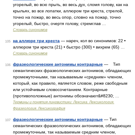
угорелый, во всю прыть, во весь дух, сломя голову, как на
крыльях, во все лопатки, аллюром три креста, стрелой,
точно на пожар, во весь опор, словно на пожар, точно
угорелый, быстро, очертя голову, стремглав …
Словарь синонимов
на аллюре три креста
— нареч, кол во синонимов: 22 •
105
аллюром три креста (21) • быстро (300) • вихрем (65) …
Словарь синонимов
фразеологические антонимы контрарные
— Тип
106
семантических фразеологических антонимов, обладающих
промежуточными, так называемым «средним» членом,
который, как правило, является словом, реже свободным
или устойчивым словосочетанием. Контрарные
(противоположные) антонимы обозначают&#8230; …
Термины и понятия лингвистики: Лексика. Лексикология.
Фразеология. Лексикография
фразеологические антонимы контрарные
— Тип
107
семантических фразеологических антонимов, обладающих
промежуточным, так называемым средним членом,