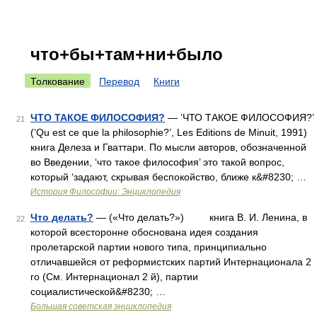
что+бы+там+ни+было
Толкование
Перевод
Книги
ЧТО ТАКОЕ ФИЛОСОФИЯ?
— ’ЧТО ТАКОЕ ФИЛОСОФИЯ?’
21
(‘Qu est ce que la philosophie?’, Les Editions de Minuit, 1991)
книга Делеза и Гваттари. По мысли авторов, обозначенной
во Введении, ‘что такое философия’ это такой вопрос,
который ‘задают, скрывая беспокойство, ближе к&#8230; …
История Философии: Энциклопедия
Что делать?
— («Что делать?») книга В. И. Ленина, в
22
которой всесторонне обоснована идея создания
пролетарской партии нового типа, принципиально
отличавшейся от реформистских партий Интернационала 2
го (См. Интернационал 2 й), партии
социалистической&#8230; …
Большая советская энциклопедия