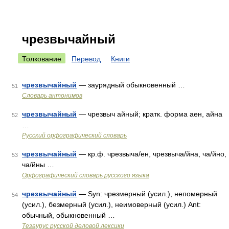
чрезвычайный
Толкование
Перевод
Книги
чрезвычайный
— заурядный обыкновенный …
51
Словарь антонимов
чрезвычайный
— чрезвыч айный; кратк. форма аен, айна
52
…
Русский орфографический словарь
чрезвычайный
— кр.ф. чрезвыча/ен, чрезвыча/йна, ча/йно,
53
ча/йны …
Орфографический словарь русского языка
чрезвычайный
— Syn: чрезмерный (усил.), непомерный
54
(усил.), безмерный (усил.), неимоверный (усил.) Ant:
обычный, обыкновенный …
Тезаурус русской деловой лексики