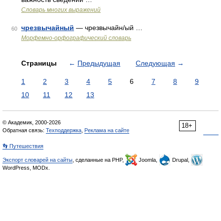
Словарь многих выражений
чрезвычайный
— чрезвычайн/ый …
60
Морфемно-орфографический словарь
Страницы
←
Предыдущая
Следующая
→
1
2
3
4
5
6
7
8
9
10
11
12
13
© Академик, 2000-2026
18+
Обратная связь:
Техподдержка
,
Реклама на сайте
👣 Путешествия
Экспорт словарей на сайты
, сделанные на PHP,
Joomla,
Drupal,
WordPress, MODx.