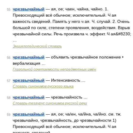
чрезвычайный
— ая, ое; чаен, чайна, чайно. 1.
55
Превосходящий всё обычное; исключительный. Ч ая
важность сведений. Память у него ч ая. Ч. случай. 2. Очень
большой по силе, степени проявления, воздействия. Взрыв
чрезвычайной силы. Речь произвела ч. эффект. Ч ая&#8230;
…
Энциклопедический словарь
чрезвычайный
— объявить чрезвычайное положение •
56
вербализация …
Глагольной сочетаемости непредметных имён
чрезвычайный
— Интенсивность …
57
Словарь синонимов русского языка
чрезвычайный
— чрезвычайность …
58
Словарь-тезаурус синонимов русской речи
чрезвычайный
— ая, ое; ча/ен, ча/йна, ча/йно. см. тж.
59
чрезвычайно, чрезвычайность, до чрезвычайности 1)
Превосходящий всё обычное; исключительный. Ч ая
важность сведений …