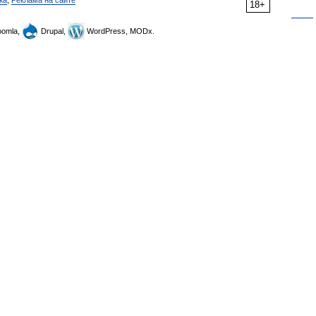
ка
,
Реклама на сайте
18+
omla,
Drupal,
WordPress, MODx.