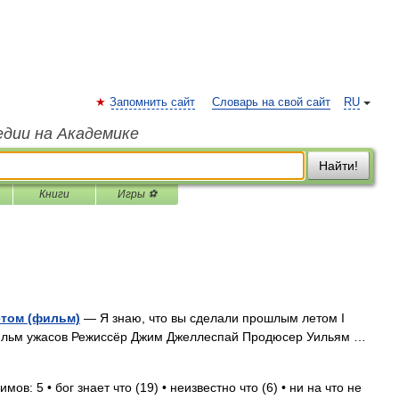
Запомнить сайт
Словарь на свой сайт
RU
едии на Академике
Найти!
Книги
Игры ⚽
етом (фильм)
— Я знаю, что вы сделали прошлым летом I
фильм ужасов Режиссёр Джим Джеллеспай Продюсер Уильям …
ов: 5 • бог знает что (19) • неизвестно что (6) • ни на что не