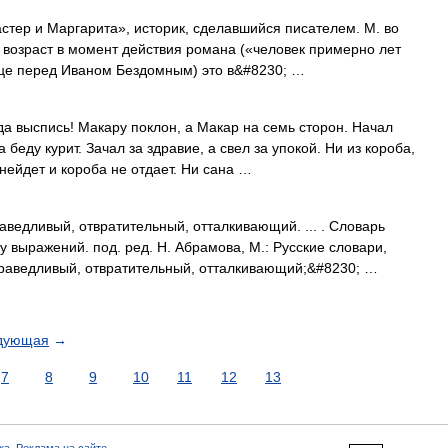
и Маргарита», историк, сделавшийся писателем. М. во
 возраст в момент действия романа («человек примерно лет
ице перед Иваном Бездомным) это в&#8230; …
а выспись! Макару поклон, а Макар на семь сторон. Начал
 беду курит. Зачал за здравие, а свел за упокой. Ни из короба,
а нейдет и короба не отдает. Ни сана …
едливый, отвратительный, отталкивающий. ... . Словарь
 выражений. под. ред. Н. Абрамова, М.: Русские словари,
раведливый, отвратительный, отталкивающий;&#8230; …
дующая
→
7
8
9
10
11
12
13