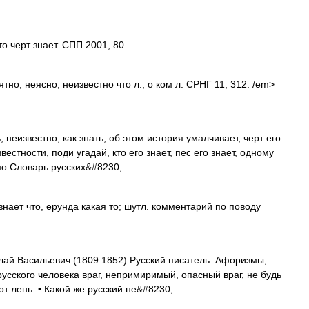
то черт знает. СПП 2001, 80 …
тно, неясно, неизвестно что л., о ком л. СРНГ 11, 312. /em>
, неизвестно, как знать, об этом история умалчивает, черт его
естности, поди угадай, кто его знает, пес его знает, одному
омо Словарь русских&#8230; …
нает что, ерунда какая то; шутл. комментарий по поводу
лай Васильевич (1809 1852) Русский писатель. Афоризмы,
русского человека враг, непримиримый, опасный враг, не будь
от лень. • Какой же русский не&#8230; …