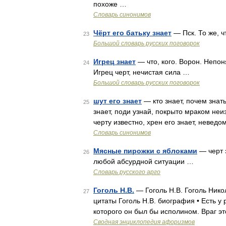
похоже …
Словарь синонимов
Чёрт его батьку знает
— Пск. То же, ч
23
Большой словарь русских поговорок
Игрец знает
— что, кого. Ворон. Непоня
24
Игрец черт, нечистая сила …
Большой словарь русских поговорок
шут его знает
— кто знает, почем знать
25
знает, поди узнай, покрыто мраком неизв
черту известно, хрен его знает, невед
Словарь синонимов
Мясные пирожки с яблоками
— черт з
26
любой абсурдной ситуации …
Словарь русского арго
Гоголь Н.В.
— Гоголь Н.В. Гоголь Нико
27
цитаты Гоголь Н.В. биография • Есть у 
которого он был бы исполином. Враг эт
Сводная энциклопедия афоризмов