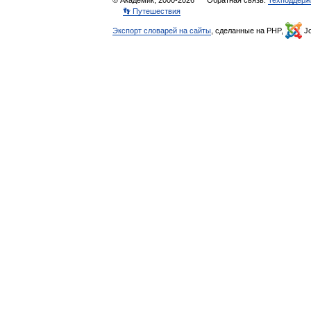
© Академик, 2000-2026
Обратная связь:
Техподдерж
👣 Путешествия
Экспорт словарей на сайты
, сделанные на PHP,
Jo