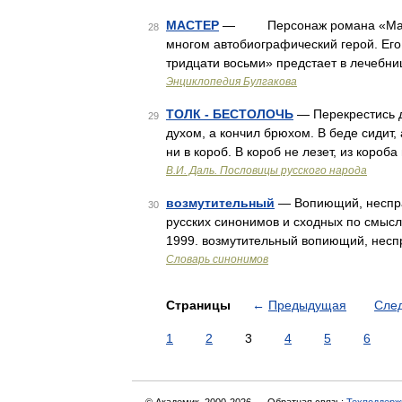
МАСТЕР
— Персонаж романа «Мастер 
28
многом автобиографический герой. Его
тридцати восьми» предстает в лечебн
Энциклопедия Булгакова
ТОЛК - БЕСТОЛОЧЬ
— Перекрестись д
29
духом, а кончил брюхом. В беде сидит, а
ни в короб. В короб не лезет, из короб
В.И. Даль. Пословицы русского народа
возмутительный
— Вопиющий, несправ
30
русских синонимов и сходных по смыслу
1999. возмутительный вопиющий, несп
Словарь синонимов
Страницы
←
Предыдущая
Сле
1
2
3
4
5
6