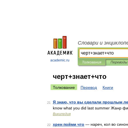
Словари и энциклоп
academic.ru
Толкования
Переводы
черт+знает+что
Толкование
Перевод
Книги
Я знаю, что вы сделали прошлым л
21
know what you did last summer Жанр 
Википедия
хрен пойми что
— нареч, кол во синоним
22