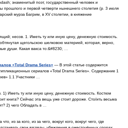
ash; знаменитый поэт, государственный человек и
 прошлого и первой четверти нынешнего столетия (р. 3 июля
тарский мурза Багрим, в ХV столетии, в княжение
оящий; несов. 1. Иметь ту или иную цену, денежную стоимость.
 обтянутая щегольскою шелковою материей, которая, верно,
вые души. Какая вакса то:&#8230; …
алов «Total Drama Series»
— В этой статье содержится
ипликационных сериалов «Total Drama Series». Содержание 1
оев» 1.1 Участники …
в. 1) Иметь ту или иную цену, денежную стоимость. Костюм
оит книга? Сейчас эта вещь уже стоит дороже. Сто/ить весьма
т? 2) чего Обладать в …
 что, из за кого, из за чего, вокруг кого, вокруг чего, где
 отстаивать свои взгляды, убеждения в ожесточённых спорах,