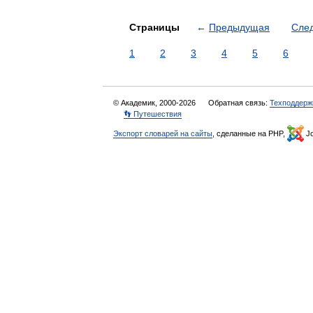
Страницы
←
Предыдущая
Сле
1
2
3
4
5
6
© Академик, 2000-2026
Обратная связь:
Техподдерж
👣 Путешествия
Экспорт словарей на сайты
, сделанные на PHP,
Jo