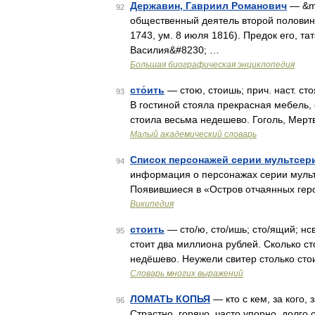
Державин, Гавриил Романович
— &md
92
общественный деятель второй половины
1743, ум. 8 июля 1816). Предок его, та
Василия&#8230; …
Большая биографическая энциклопедия
сто́ить
— стою, стоишь; прич. наст. ст
93
В гостиной стояла прекрасная мебель,
стоила весьма недешево. Гоголь, Мерт
Малый академический словарь
Список персонажей серии мультсери
94
информация о персонажах серии мульт
Появившиеся в «Остров отчаянных гер
Википедия
стоить
— сто/ю, сто/ишь; сто/ящий; нс
95
стоит два миллиона рублей. Сколько ст
недёшево. Неужели свитер столько стои
Словарь многих выражений
ЛОМАТЬ КОПЬЯ
— кто с кем, за кого, за
96
Страстно, горячо, часто упорно, долго