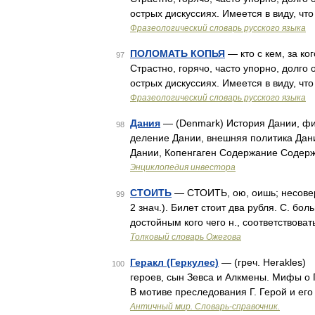
острых дискуссиях. Имеется в виду, чт
Фразеологический словарь русского языка
ПОЛОМАТЬ КОПЬЯ
— кто с кем, за кого
97
Страстно, горячо, часто упорно, долго
острых дискуссиях. Имеется в виду, чт
Фразеологический словарь русского языка
Дания
— (Denmark) История Дании, фи
98
деление Дании, внешняя политика Дани
Дании, Копенгаген Содержание Содержа
Энциклопедия инвестора
СТОИТЬ
— СТОИТЬ, ою, оишь; несовер. 
99
2 знач.). Билет стоит два рубля. С. боль
достойным кого чего н., соответствоват
Толковый словарь Ожегова
Геракл (Геркулес)
— (греч. Herakles)
100
героев, сын Зевса и Алкмены. Мифы о 
В мотиве преследования Г. Герой и ег
Античный мир. Словарь-справочник.