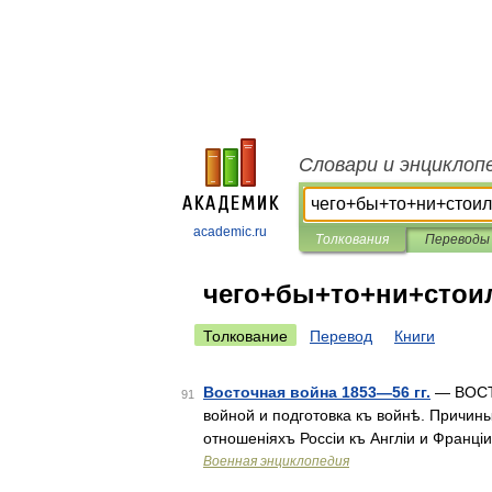
Словари и энциклоп
academic.ru
Толкования
Переводы
чего+бы+то+ни+стои
Толкование
Перевод
Книги
Восточная война 1853—56 гг.
— ВОСТО
91
войной и подготовка къ войнѣ. Причин
отношеніяхъ Россіи къ Англіи и Франціи 
Военная энциклопедия