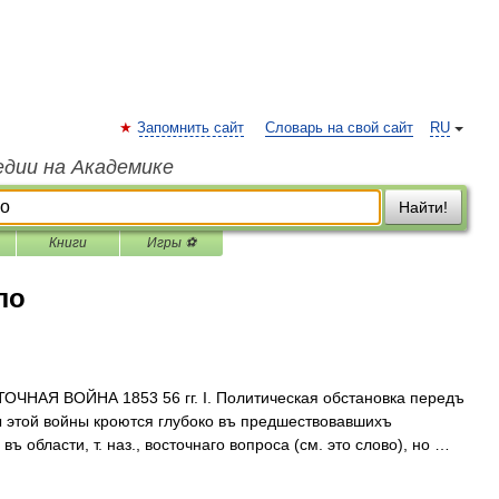
Запомнить сайт
Словарь на свой сайт
RU
едии на Академике
Найти!
Книги
Игры ⚽
ло
ЧНАЯ ВОЙНА 1853 56 гг. I. Политическая обстановка передъ
ы этой войны кроются глубоко въ предшествовавшихъ
въ области, т. наз., восточнаго вопроса (см. это слово), но …