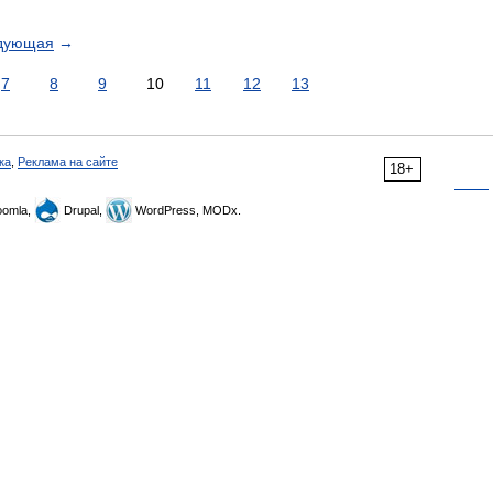
дующая
→
7
8
9
10
11
12
13
ка
,
Реклама на сайте
18+
omla,
Drupal,
WordPress, MODx.