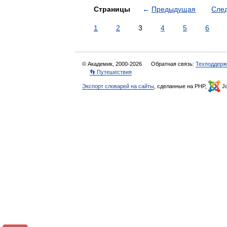
Страницы
←
Предыдущая
Сле
1
2
3
4
5
6
© Академик, 2000-2026
Обратная связь:
Техподдерж
👣 Путешествия
Экспорт словарей на сайты
, сделанные на PHP,
Jo