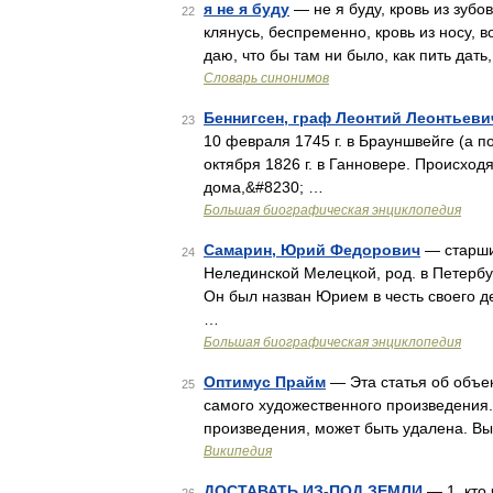
я не я буду
— не я буду, кровь из зубо
22
клянусь, беспременно, кровь из носу, в
даю, что бы там ни было, как пить дать
Словарь синонимов
Беннигсен, граф Леонтий Леонтьеви
23
10 февраля 1745 г. в Брауншвейге (а по
октября 1826 г. в Ганновере. Происход
дома,&#8230; …
Большая биографическая энциклопедия
Самарин, Юрий Федорович
— старши
24
Нелединской Мелецкой, род. в Петербург
Он был назван Юрием в честь своего д
…
Большая биографическая энциклопедия
Оптимус Прайм
— Эта статья об объе
25
самого художественного произведения.
произведения, может быть удалена. В
Википедия
ДОСТАВАТЬ ИЗ-ПОД ЗЕМЛИ
— 1. кто 