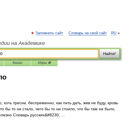
Запомнить сайт
Словарь на свой сайт
RU
едии на Академике
Найти!
Книги
Игры ⚽
ло
хоть тресни, беспременно, как пить дать, жив не буду, кровь
что бы то ни стало, чего бы то ни стоило, что бы там ни было,
елезно Словарь русских&#8230; …