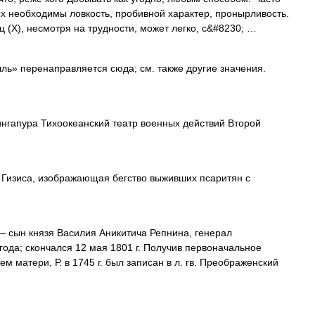
х необходимы ловкость, пробивной характер, пронырливость.
ц (Х), несмотря на трудности, может легко, с&#8230; …
ь» перенаправляется сюда; см. также другие значения.
гапура Тихоокеанский театр военных действий Второй
Гизиса, изображающая бегство выживших псаритян с
 сын князя Василия Аникитича Репнина, генерал
ода; скончался 12 мая 1801 г. Получив первоначальное
матери, Р. в 1745 г. был записан в л. гв. Преображенский