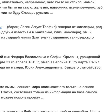
в, обязательно, непременно, чего бы то ни стоило, мамой
о что бы то ни стало, железно, наверняка, всенепременно, зуб
, жив не буду Словарь русских …
ч
— (барон; Левин Август Теофил) генерал от кавалерии, род.
 другим известиям в Бантельне, близ Ганновера), ум. 2
я из старшей линии (Бантельн) старинного ганноверского
й сын Федора Васильевича и Софьи Юрьевны, урожденной
е 21 го апреля 1819 г., умер в Берлине 19 го марта 1876 г.
еда по матери, Юрия Александровича, бывшего статс&#8230;
кте вымышленного мира описывает его только на основе
 Статья, состоящая только из информации на базе самого
ы можете помочь проекту …
что, реже кого Добывать как угодно, любым способом. Часто