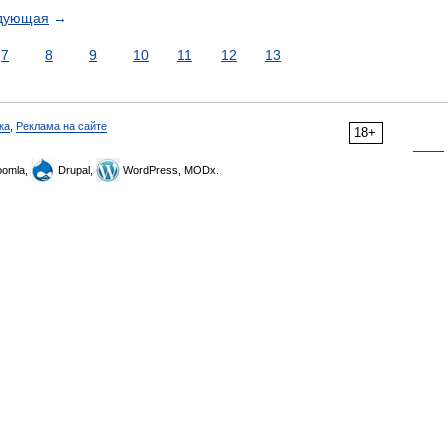
дующая
→
7
8
9
10
11
12
13
ка
,
Реклама на сайте
18+
omla,
Drupal,
WordPress, MODx.