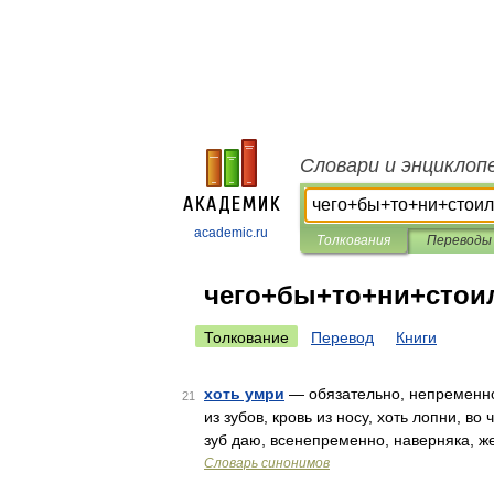
Словари и энциклоп
academic.ru
Толкования
Переводы
чего+бы+то+ни+стои
Толкование
Перевод
Книги
хоть умри
— обязательно, непременно, 
21
из зубов, кровь из носу, хоть лопни, во 
зуб даю, всенепременно, наверняка, ж
Словарь синонимов