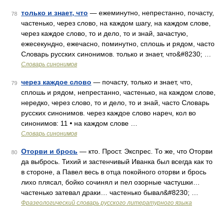
только и знает, что
— ежеминутно, непрестанно, почасту,
78
частенько, через слово, на каждом шагу, на каждом слове,
через каждое слово, то и дело, то и знай, зачастую,
ежесекундно, ежечасно, поминутно, сплошь и рядом, часто
Словарь русских синонимов. только и знает, что&#8230; …
Словарь синонимов
через каждое слово
— почасту, только и знает, что,
79
сплошь и рядом, непрестанно, частенько, на каждом слове,
нередко, через слово, то и дело, то и знай, часто Словарь
русских синонимов. через каждое слово нареч, кол во
синонимов: 11 • на каждом слове …
Словарь синонимов
Оторви и брось
— кто. Прост. Экспрес. То же, что Оторви
80
да выбрось. Тихий и застенчивый Иванка был всегда как то
в стороне, а Павел весь в отца покойного оторви и брось
лихо плясал, бойко сочинял и пел озорные частушки…
частенько затевал драки… частенько бывал&#8230; …
Фразеологический словарь русского литературного языка