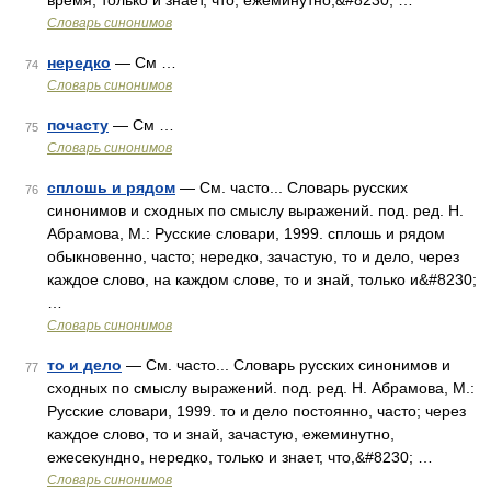
время, только и знает, что, ежеминутно,&#8230; …
Словарь синонимов
нередко
— См …
74
Словарь синонимов
почасту
— См …
75
Словарь синонимов
сплошь и рядом
— См. часто... Словарь русских
76
синонимов и сходных по смыслу выражений. под. ред. Н.
Абрамова, М.: Русские словари, 1999. сплошь и рядом
обыкновенно, часто; нередко, зачастую, то и дело, через
каждое слово, на каждом слове, то и знай, только и&#8230;
…
Словарь синонимов
то и дело
— См. часто... Словарь русских синонимов и
77
сходных по смыслу выражений. под. ред. Н. Абрамова, М.:
Русские словари, 1999. то и дело постоянно, часто; через
каждое слово, то и знай, зачастую, ежеминутно,
ежесекундно, нередко, только и знает, что,&#8230; …
Словарь синонимов