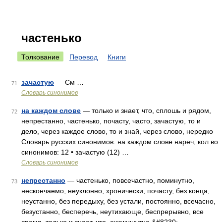
частенько
Толкование
Перевод
Книги
зачастую
— См …
71
Словарь синонимов
на каждом слове
— только и знает, что, сплошь и рядом,
72
непрестанно, частенько, почасту, часто, зачастую, то и
дело, через каждое слово, то и знай, через слово, нередко
Словарь русских синонимов. на каждом слове нареч, кол во
синонимов: 12 • зачастую (12) …
Словарь синонимов
непрестанно
— частенько, повсечастно, поминутно,
73
нескончаемо, неуклонно, хронически, почасту, без конца,
неустанно, без передыху, без устали, постоянно, всечасно,
безустанно, бесперечь, неутихающе, беспрерывно, все