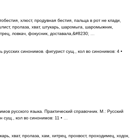
бестия, хлюст, продувная бестия, пальца в рот не клади,
кулист, пролаза, хват, штукарь, шаромыга, шаромыжник,
итрец, ловкач, фокусник, доставала,&#8230; …
русских синонимов. фигурист сущ., кол во синонимов: 4 •
мов русского языка. Практический справочник. М.: Русский
ан сущ., кол во синонимов: 11 • …
ь, хват, пролаза, хам, хитрец, прохвост, проходимец, ходок,