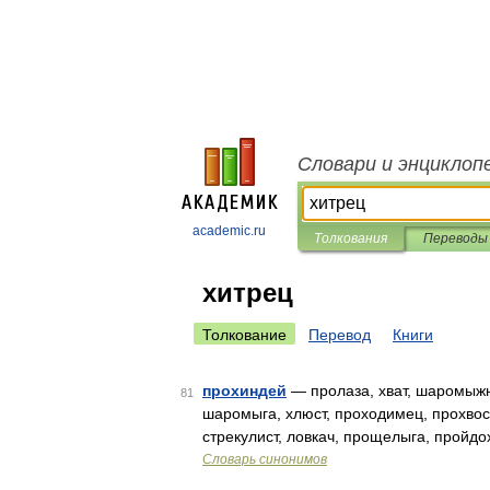
Словари и энциклоп
academic.ru
Толкования
Переводы
хитрец
Толкование
Перевод
Книги
прохиндей
— пролаза, хват, шаромыжни
81
шаромыга, хлюст, проходимец, прохвост
стрекулист, ловкач, прощелыга, пройдо
Словарь синонимов