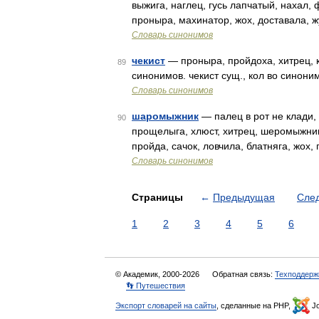
выжига, наглец, гусь лапчатый, нахал, 
проныра, махинатор, жох, доставала, 
Словарь синонимов
чекист
— проныра, пройдоха, хитрец, к
89
синонимов. чекист сущ., кол во синоним
Словарь синонимов
шаромыжник
— палец в рот не клади, 
90
прощелыга, хлюст, хитрец, шеромыжник,
пройда, сачок, ловчила, блатняга, жох,
Словарь синонимов
Страницы
←
Предыдущая
Сле
1
2
3
4
5
6
© Академик, 2000-2026
Обратная связь:
Техподдерж
👣 Путешествия
Экспорт словарей на сайты
, сделанные на PHP,
Jo