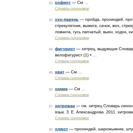
софист
— См …
82
Словарь синонимов
ухо-парень
— пройда, прохиндей, прото
83
стрекулятник, выжига, сачок, жох, стре
ловчила, гусь лапчатый, вьюн, ходок, х
Словарь синонимов
фигурист
— хитрец, выдумщик Словарь 
84
велофигурист (1) • …
Словарь синонимов
хват
— См …
85
Словарь синонимов
химик
— См …
86
Словарь синонимов
хитрован
— см. хитрец Словарь синони
87
язык. З. Е. Александрова. 2011. хитров
Словарь синонимов
хлюст
— прохиндей, шаромыжник, штукар
88