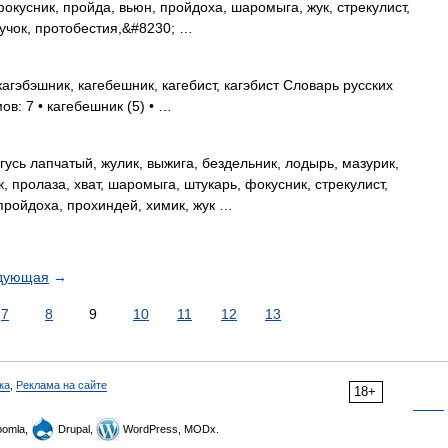
фокусник, пройда, вьюн, пройдоха, шаромыга, жук, стрекулист,
жучок, протобестия,&#8230; …
агэбэшник, кагебешник, кагебист, кагэбист Словарь русских
ов: 7 • кагебешник (5) • …
гусь лапчатый, жулик, выжига, бездельник, лодырь, мазурик,
 пролаза, хват, шаромыга, штукарь, фокусник, стрекулист,
 пройдоха, прохиндей, химик, жук …
дующая
→
7
8
9
10
11
12
13
ка
,
Реклама на сайте
18+
omla,
Drupal,
WordPress, MODx.