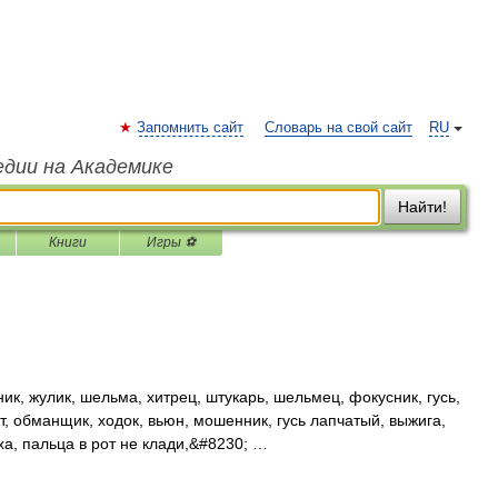
Запомнить сайт
Словарь на свой сайт
RU
едии на Академике
Найти!
Книги
Игры ⚽
к, жулик, шельма, хитрец, штукарь, шельмец, фокусник, гусь,
, обманщик, ходок, вьюн, мошенник, гусь лапчатый, выжига,
ха, пальца в рот не клади,&#8230; …