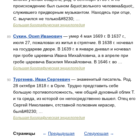
происхождению был сыном &quot;вольного человека&quot;,
служившего придворным музыкантом. Находясь при отце,
С. выучился не только&#8230; …
Большая биографическая энциклопедия
Сукин, Осип Иванович
— умер 4 мая 1669 г. В 1637 г.,
89
июля 27, пожалован из житья в стряпчие. В 1638 г. ночевал
на государеве дворе. В 1639 г. в январе дневал и ночевал
при гробе царевича Ивана Михайловича, а в апреле при
гробе царевича Василия Михайловича. В 1646 г. во …
Большая биографическая энциклопедия
Тургенев, Иван Сергеевич
— знаменитый писатель. Род.
90
28 октября 1818 г. в Орле. Трудно представить себе
большую противоположность, чем общий духовный облик Т.
и та среда, из которой он непосредственно вышел. Отец его
Сергей Николаевич, отставной полковник кирасир,
был&#8230; …
Большая биографическая энциклопедия
Страницы
←
Предыдущая
Следующая
→