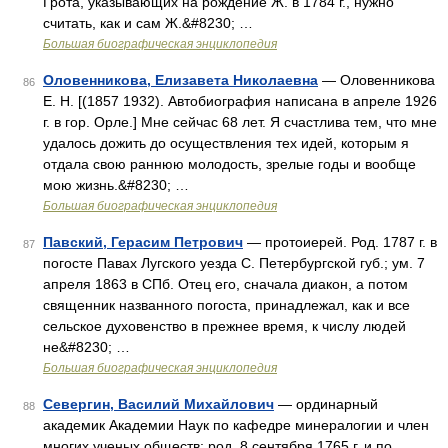
Грота, указывающих на рождение Ж. в 1784 г., нужно
считать, как и сам Ж.&#8230; …
Большая биографическая энциклопедия
Оловенникова, Елизавета Николаевна
— Оловенникова
86
Е. Н. [(1857 1932). Автобиография написана в апреле 1926
г. в гор. Орле.] Мне сейчас 68 лет. Я счастлива тем, что мне
удалось дожить до осуществления тех идей, которым я
отдала свою раннюю молодость, зрелые годы и вообще
мою жизнь.&#8230; …
Большая биографическая энциклопедия
Павский, Герасим Петрович
— протоиерей. Род. 1787 г. в
87
погосте Павах Лугского уезда С. Петербургской губ.; ум. 7
апреля 1863 в СПб. Отец его, сначала диакон, а потом
священник названного погоста, принадлежал, как и все
сельское духовенство в прежнее время, к числу людей
не&#8230; …
Большая биографическая энциклопедия
Севергин, Василий Михайлович
— ординарный
88
академик Академии Наук по кафедре минералогии и член
многих ученых обществ; род. 8 сентября 1765 г. и по