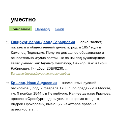
уместно
Толкование
Перевод
Книги
Гинцбург, барон Давид Горациевич
— ориенталист,
81
писатель и общественный деятель; род. в 1857 году в
Каменец Подольске. Получив домашнее образование и
основательно изучив восточные языки под руководством
таких ученых, как Адольф Нейбауэр, Сениор Закс и Гирш
Рабинович, Гинцбург 20&#8230; …
Большая биографическая энциклопедия
Крылов, Иван Андреевич
— знаменитый русский
82
баснописец, род, 2 февраля 1769 г., по преданию в Москве,
ум. 9 ноября 1844 г. в Петербурге. Раннее детство Крылова
прошло в Оренбурге, где служил в то время отец его,
Андрей Прохорович, имеющий некоторое право на
известность в …