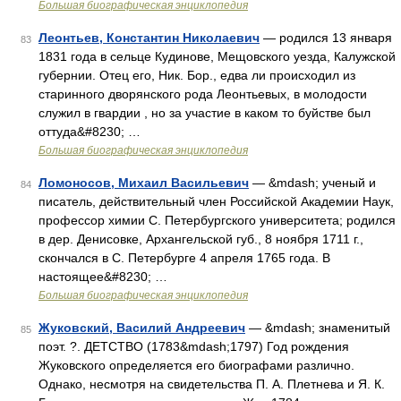
Большая биографическая энциклопедия
Леонтьев, Константин Николаевич
— родился 13 января
83
1831 года в сельце Кудинове, Мещовского уезда, Калужской
губернии. Отец его, Ник. Бор., едва ли происходил из
старинного дворянского рода Леонтьевых, в молодости
служил в гвардии , но за участие в каком то буйстве был
оттуда&#8230; …
Большая биографическая энциклопедия
Ломоносов, Михаил Васильевич
— &mdash; ученый и
84
писатель, действительный член Российской Академии Наук,
профессор химии С. Петербургского университета; родился
в дер. Денисовке, Архангельской губ., 8 ноября 1711 г.,
скончался в С. Петербурге 4 апреля 1765 года. В
настоящее&#8230; …
Большая биографическая энциклопедия
Жуковский, Василий Андреевич
— &mdash; знаменитый
85
поэт. ?. ДЕТСТВО (1783&mdash;1797) Год рождения
Жуковского определяется его биографами различно.
Однако, несмотря на свидетельства П. А. Плетнева и Я. К.