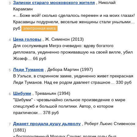
Записки стараго московского жителя
, Николай
3
Карамзин
«…Боже мой! сколько сделалось перемен и на моих глазах!
Красавицы подурнели, веселые женщины стали унылыми…
руб
электронная книга
Цена головы
, Ж. Сименон (2013)
4
Для сослуживцев Мегрэ очевидно: вдову богатого
дипломата, уединенно проживавшую на своей вилле, убил
Жозеф… 66 руб
Леди Туманов
, Дебора Мартин (1997)
5
В Уэльсе, в старинном замке, уединенно живет прекрасная
Леди Туманов. Над ее родом давлеет страшное… 330 руб
Шибуми
, Треваньян (1994)
6
"Шибуми" - чрезвычайно сильное произведение о мире
спецслужб и большой политики. Автор, о котором
практически… 378 руб
Джанет продала душу дьяволу
, Роберт Льюис Стивенсон
7
(1881)
«Достопочтенный Мордух Соулис долгие годы был