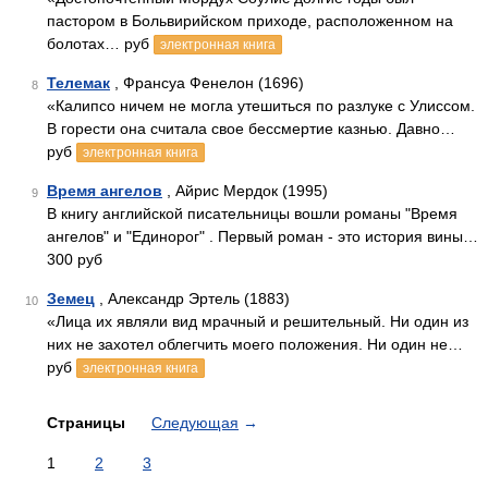
пастором в Больвирийском приходе, расположенном на
болотах… руб
электронная книга
Телемак
, Франсуа Фенелон (1696)
8
«Калипсо ничем не могла утешиться по разлуке с Улиссом.
В горести она считала свое бессмертие казнью. Давно…
руб
электронная книга
Время ангелов
, Айрис Мердок (1995)
9
В книгу английской писательницы вошли романы "Время
ангелов" и "Единорог" . Первый роман - это история вины…
300 руб
Земец
, Александр Эртель (1883)
10
«Лица их являли вид мрачный и решительный. Ни один из
них не захотел облегчить моего положения. Ни один не…
руб
электронная книга
Страницы
Следующая
→
1
2
3