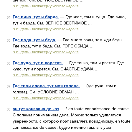
щепок). См. ВЕРНОЕ ВЕСТИМОЕ …
В.И. Даль. Пословицы русского народа
Где вино, тут и барда.
— Где квас, там и гуща. Где вино,
84
тут и барда. См. ВЕРНОЕ ВЕСТИМОЕ …
В.И. Даль. Пословицы русского народа
Где вода, тут и беда.
— Где много воды, там жди беды.
85
Где вода, тут и беда. См. ГОРЕ ОБИДА …
В.И. Даль. Пословицы русского народа
Где худо, тут и порется.
— Где тонко, там и рвется. Где
86
худо, тут и порется. См. СЧАСТЬЕ УДАЧА …
В.И. Даль. Пословицы русского народа
Где твои слова, тут моя голова.
— (где рука, там и
87
голова). См. УСЛОВИЕ ОБМАН …
В.И. Даль. Пословицы русского народа
ан тут конэсанс де коз
— * en toute connaissance de cause.
88
С полным пониманием дела. Можно только удивляться
уверенности, с которою поэт заявляет, повидимому, en toute
connaissance de cause, будто именно там, в глуши