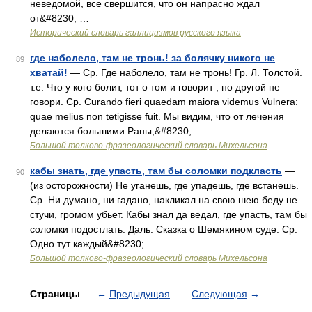
неведомой, все свершится, что он напрасно ждал
от&#8230; …
Исторический словарь галлицизмов русского языка
где наболело, там не тронь! за болячку никого не
89
хватай!
— Ср. Где наболело, там не тронь! Гр. Л. Толстой.
т.е. Что у кого болит, тот о том и говорит , но другой не
говори. Ср. Curando fieri quaedam maiora videmus Vulnera:
quae melius non tetigisse fuit. Мы видим, что от лечения
делаются большими Раны,&#8230; …
Большой толково-фразеологический словарь Михельсона
кабы знать, где упасть, там бы соломки подкласть
—
90
(из осторожности) Не уганешь, где упадешь, где встанешь.
Ср. Ни думано, ни гадано, накликал на свою шею беду не
стучи, громом убьет. Кабы знал да ведал, где упасть, там бы
соломки подостлать. Даль. Сказка о Шемякином суде. Ср.
Одно тут каждый&#8230; …
Большой толково-фразеологический словарь Михельсона
Страницы
←
Предыдущая
Следующая
→