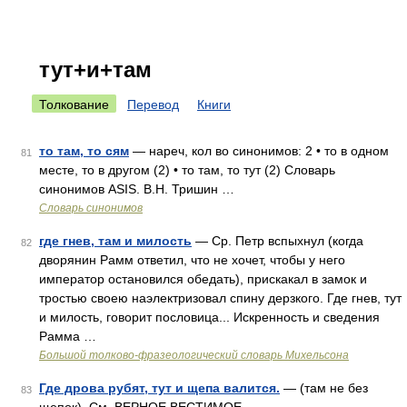
тут+и+там
Толкование
Перевод
Книги
то там, то сям
— нареч, кол во синонимов: 2 • то в одном
81
месте, то в другом (2) • то там, то тут (2) Словарь
синонимов ASIS. В.Н. Тришин …
Словарь синонимов
где гнев, там и милость
— Ср. Петр вспыхнул (когда
82
дворянин Рамм ответил, что не хочет, чтобы у него
император остановился обедать), прискакал в замок и
тростью своею наэлектризовал спину дерзкого. Где гнев, тут
и милость, говорит пословица... Искренность и сведения
Рамма …
Большой толково-фразеологический словарь Михельсона
Где дрова рубят, тут и щепа валится.
— (там не без
83