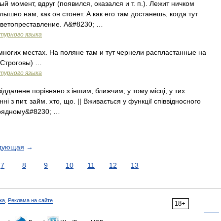
ый момент, вдруг (появился, оказался и т. п.). Лежит ничком
лышно нам, как он стонет. А как его там достанешь, когда тут
 светопреставление. А&#8230; …
турного языка
 многих местах. На поляне там и тут чернели распластанные на
 Строговы) …
турного языка
іддалене порівняно з іншим, ближчим; у тому місці, у тих
нні з пит. займ. хто, що. || Вживається у функції співвідносного
ідрядному&#8230; …
дующая
→
7
8
9
10
11
12
13
ка
,
Реклама на сайте
18+