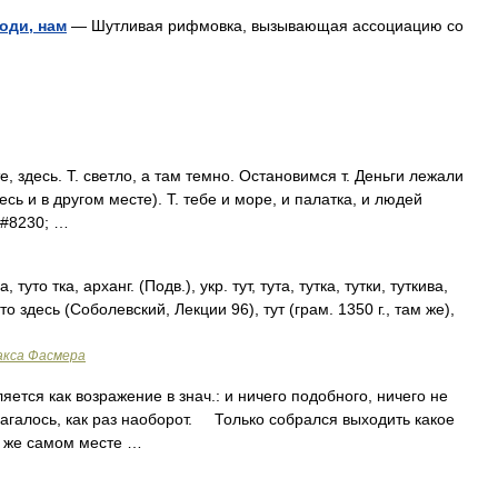
поди, нам
— Шутливая рифмовка, вызывающая ассоциацию со
те, здесь. Т. светло, а там темно. Остановимся т. Деньги лежали
 (здесь и в другом месте). Т. тебе и море, и палатка, и людей
&#8230; …
, туто тка, арханг. (Подв.), укр. тут, тута, тутка, тутки, туткива,
 туто здесь (Соболевский, Лекции 96), тут (грам. 1350 г., там же),
акса Фасмера
ется как возражение в знач.: и ничего подобного, ничего не
лагалось, как раз наоборот. Только собрался выходить какое
м же самом месте …