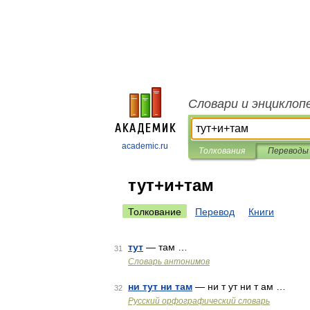
Словари и энциклоп
academic.ru
Толкования
Переводы
тут+и+там
Толкование
Перевод
Книги
тут
— там …
31
Словарь антонимов
ни тут ни там
— ни т ут ни т ам …
32
Русский орфографический словарь