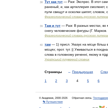
Тут как тут
— Разг. Экспрес. В этот сам
38
раненый, и, как артиллерия смолкнет, с
пули свищут и осколки шипят, словом,
Фразеологический словарь русского литера
Там и тут
— Разг. В разных местах, во
39
снегу человеческие фигуры (Г. Марков.
Фразеологический словарь русского литера
там
— 1) присл. Указує на місце більш в
40
місцях; прот. тут. || Уживається в поєдна
слова в головному реченні, якому в п
Український тлумачний словник
Страницы
←
Предыдущая
Сле
1
2
3
4
5
6
© Академик, 2000-2026
Обратная связь:
Техподдерж
👣 Путешествия