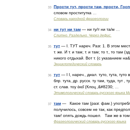
Прости тут, прости там, прости, Гос
33
словом проститутка …
Словарь народной фразеологии
ни тут ни там
— ни ту/т ни та/м …
34
Слитно. Раздельно. Через дефис.
тут
— I. ТУТ нареч. Разг. 1. В этом мес
35
т. же. И т. и там; т. и там; то т., то там
никого отдыхай. Вот т. (с указанием на
Энциклопедический словарь
тут
— I I, нареч., диал. туто, тута, туто ва
36
блр. тута, др. русск. ту там, туда, тут ,
ст. слав. тоу ἐκεῖ (Клоц.,&#8230; …
Этимологический словарь русского языка М
там
— Какое там (разг. фам.) употребля
37
получилось, совсем не так, как предпо
там! опять дождь пошел. Там же в то
Фразеологический словарь русского языка