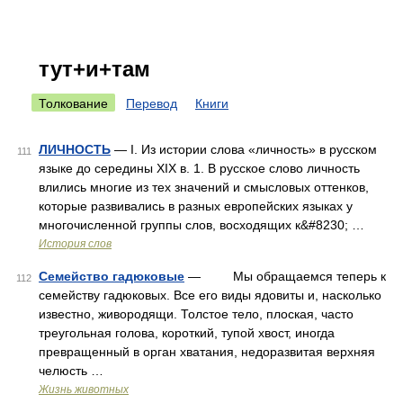
тут+и+там
Толкование
Перевод
Книги
ЛИЧНОСТЬ
— I. Из истории слова «личность» в русском
111
языке до середины XIX в. 1. В русское слово личность
влились многие из тех значений и смысловых оттенков,
которые развивались в разных европейских языках у
многочисленной группы слов, восходящих к&#8230; …
История слов
Семейство гадюковые
— Мы обращаемся теперь к
112
семейству гадюковых. Все его виды ядовиты и, насколько
известно, живородящи. Толстое тело, плоская, часто
треугольная голова, короткий, тупой хвост, иногда
превращенный в орган хватания, недоразвитая верхняя
челюсть …
Жизнь животных