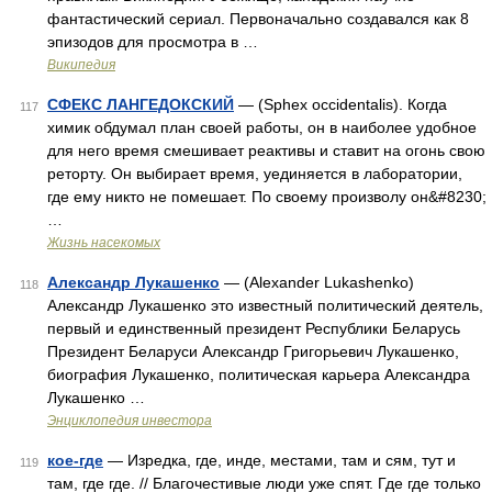
фантастический сериал. Первоначально создавался как 8
эпизодов для просмотра в …
Википедия
СФЕКС ЛАНГЕДОКСКИЙ
— (Sphex occidentalis). Когда
117
химик обдумал план своей работы, он в наиболее удобное
для него время смешивает реактивы и ставит на огонь свою
реторту. Он выбирает время, уединяется в лаборатории,
где ему никто не помешает. По своему произволу он&#8230;
…
Жизнь насекомых
Александр Лукашенко
— (Alexander Lukashenko)
118
Александр Лукашенко это известный политический деятель,
первый и единственный президент Республики Беларусь
Президент Беларуси Александр Григорьевич Лукашенко,
биография Лукашенко, политическая карьера Александра
Лукашенко …
Энциклопедия инвестора
кое-где
— Изредка, где, инде, местами, там и сям, тут и
119
там, где где. // Благочестивые люди уже спят. Где где только