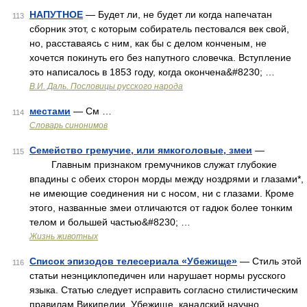
НАПУТНОЕ
— Будет ли, не будет ли когда напечатан
113
сборник этот, с которым собиратель пестовался век свой,
но, расставаясь с ним, как бы с делом конченым, не
хочется покинуть его без напутного словечка. Вступление
это написалось в 1853 году, когда окончена&#8230; …
В.И. Даль. Пословицы русского народа
местами
— См …
114
Словарь синонимов
Семейство гремучие, или ямкоголовые, змеи
—
115
Главным признаком гремучников служат глубокие
впадины с обеих сторон морды между ноздрями и глазами*,
не имеющие соединения ни с носом, ни с глазами. Кроме
этого, названные змеи отличаются от гадюк более тонким
телом и большей частью&#8230; …
Жизнь животных
Список эпизодов телесериала «Убежище»
— Стиль этой
116
статьи неэнциклопедичен или нарушает нормы русского
языка. Статью следует исправить согласно стилистическим
правилам Википедии. Убежище, канадский научно