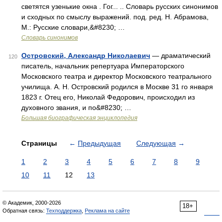
светятся узенькие окна . Гог... .. Словарь русских синонимов
и сходных по смыслу выражений. под. ред. Н. Абрамова,
М.: Русские словари,&#8230; …
Словарь синонимов
Островский, Александр Николаевич
— драматический
120
писатель, начальник репертуара Императорского
Московского театра и директор Московского театрального
училища. А. Н. Островский родился в Москве 31 го января
1823 г. Отец его, Николай Федорович, происходил из
духовного звания, и по&#8230; …
Большая биографическая энциклопедия
Страницы
←
Предыдущая
Следующая
→
1
2
3
4
5
6
7
8
9
10
11
12
13
© Академик, 2000-2026
18+
Обратная связь:
Техподдержка
,
Реклама на сайте