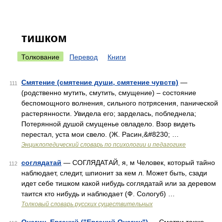
тишком
Толкование
Перевод
Книги
Смятение (смятение души, смятение чувств)
—
111
(родственно мутить, смутить, смущение) – состояние
беспомощного волнения, сильного потрясения, панической
растерянности. Увидела его; зарделась, побледнела;
Потерянной душой смущенье овладело. Взор видеть
перестал, уста мои свело. (Ж. Расин,&#8230; …
Энциклопедический словарь по психологии и педагогике
соглядатай
— СОГЛЯДАТАЙ, я, м Человек, который тайно
112
наблюдает, следит, шпионит за кем л. Может быть, сзади
идет себе тишком какой нибудь соглядатай или за деревом
таится кто нибудь и наблюдает (Ф. Сологуб) …
Толковый словарь русских существительных