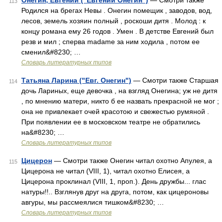
Онегин, Евгений ("Евгений Онегин")
— Смотри также
113
Родился на брегах Невы . Онегин помещик , заводов, вод,
лесов, земель хозяин полный , роскоши дитя . Молод : к
концу романа ему 26 годов . Умен . В детстве Евгений был
резв и мил ; сперва madame за ним ходила , потом ее
сменил&#8230; …
Словарь литературных типов
Татьяна Ларина ("Евг. Онегин")
— Смотри также Старшая
114
дочь Лариных, еще девочка , на взгляд Онегина; уж не дитя
, по мнению матери, никто б ее назвать прекрасной не мог ;
она не привлекает очей красотою и свежестью румяной .
При появлении ее в московском театре не обратились
на&#8230; …
Словарь литературных типов
Цицерон
— Смотри также Онегин читал охотно Апулея, а
115
Цицерона не читал (VIII, 1), читал охотно Елисея, а
Цицерона проклинал (VIII, 1, проп.). День дружбы... глас
натуры!!.. Взглянув друг на друга, потом, как цицероновы
авгуры, мы рассмеялися тишком&#8230; …
Словарь литературных типов