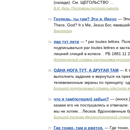
(назади). См. ЩЕГОЛЬСТВО …
В.И. Даль. Пословицы русского народа
Господь, ты там? Это я, Иисус
— Эпиз
73
There, God? It s Me, Jesus Бог, явивши
Википедия
пар тут летр
— * par toutes lettres. 
74
подписываться par toutes lettres и зас
лишней спицей в колесе. . РБ 1881 11 
Исторический словарь галлицизмов русског
ОДНА НОГА ТУТ, А ДРУГАЯ ТАМ
— К т
75
выполнить задание и вернуться на пре
телевизионные экраны по принципу: одн
Большой полутолковый словарь одесского я
что я там(потерял) забыл?
— (иноск.)
76
казаки его не послушались и отвечали:
мы не хотим... Лесков. Вдохновенные б
Большой толково-фразеологический словар
Где тонко, там и рвется.
— Где тонко, 
77