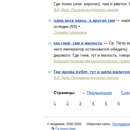
Где тонко (или: коротко), там и рветс
В.И. Даль. Пословицы русского народа
одна нога здесь, а другая там
— нареч
78
оглядки (59) • …
Словарь синонимов
где гнев, там и милость
— Ср. Петр вс
79
него император остановился обедать), 
дерзкого. Где гнев, тут и милость, гов
Большой толково-фразеологический словар
Где дрова рубят, тут и щепа валится
80
В.И. Даль. Пословицы русского народа
Страницы
←
Предыдущая
Сле
1
2
3
4
5
6
© Академик, 2000-2026
Обратная связь:
Техподдерж
👣 Путешествия