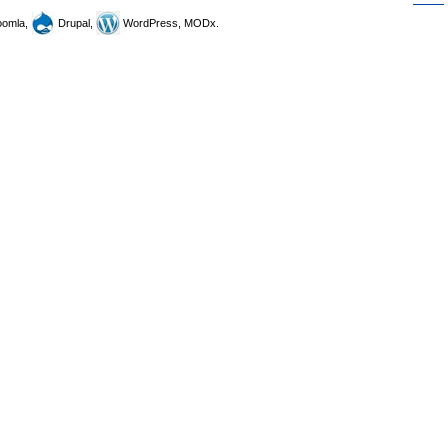
omla,
Drupal,
WordPress, MODx.