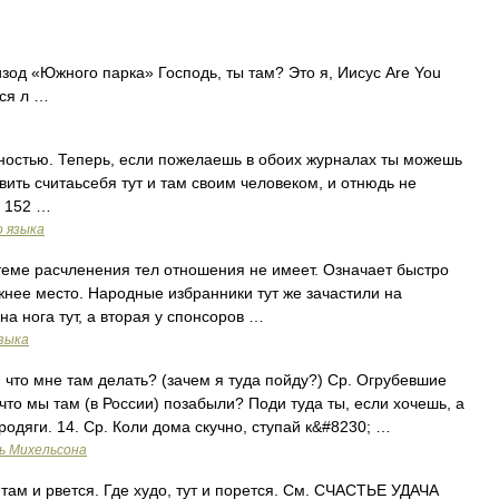
од «Южного парка» Господь, ты там? Это я, Иисус Are You
йся л …
Полностью. Теперь, если пожелаешь в обоих журналах ты можешь
тавить считаьсебя тут и там своим человеком, и отнюдь не
2 152 …
о языка
еме расчленения тел отношения не имеет. Означает быстро
жнее место. Народные избранники тут же зачастили на
а нога тут, а вторая у спонсоров …
зыка
 что мне там делать? (зачем я туда пойду?) Ср. Огрубевшие
 что мы там (в России) позабыли? Поди туда ты, если хочешь, а
родяги. 14. Ср. Коли дома скучно, ступай к&#8230; …
ь Михельсона
там и рвется. Где худо, тут и порется. См. СЧАСТЬЕ УДАЧА