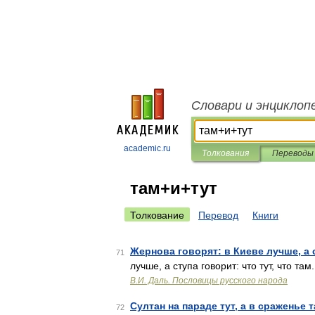
Словари и энциклоп
academic.ru
Толкования
Переводы
там+и+тут
Толкование
Перевод
Книги
Жернова говорят: в Киеве лучше, а с
71
лучше, а ступа говорит: что тут, что
В.И. Даль. Пословицы русского народа
Султан на параде тут, а в сраженье т
72