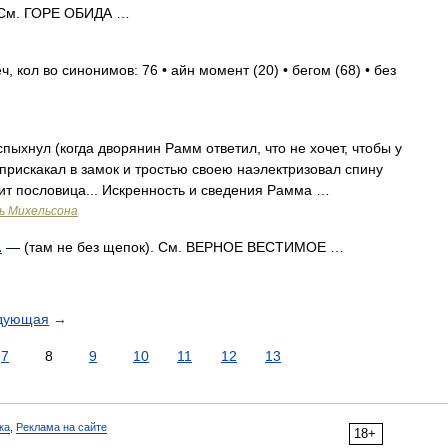
я. См. ГОРЕ ОБИДА …
, кол во синонимов: 76 • айн момент (20) • бегом (68) • без
пыхнул (когда дворянин Рамм ответил, что не хочет, чтобы у
прискакал в замок и тростью своею наэлектризовал спину
орит пословица... Искренность и сведения Рамма …
ь Михельсона
.
— (там не без щепок). См. ВЕРНОЕ ВЕСТИМОЕ …
дующая
→
7
8
9
10
11
12
13
ка
,
Реклама на сайте
18+