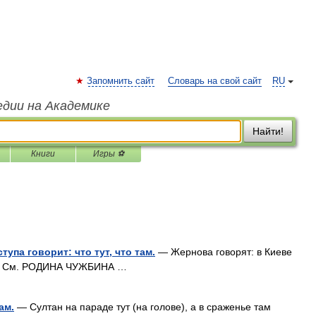
Запомнить сайт
Словарь на свой сайт
RU
едии на Академике
Найти!
Книги
Игры ⚽
тупа говорит: что тут, что там.
— Жернова говорят: в Киеве
 там. См. РОДИНА ЧУЖБИНА …
ам.
— Султан на параде тут (на голове), а в сраженье там