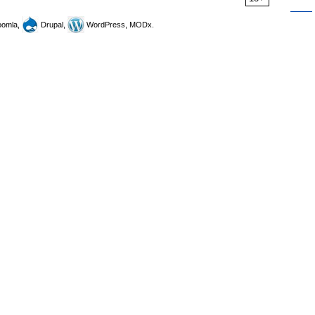
omla,
Drupal,
WordPress, MODx.