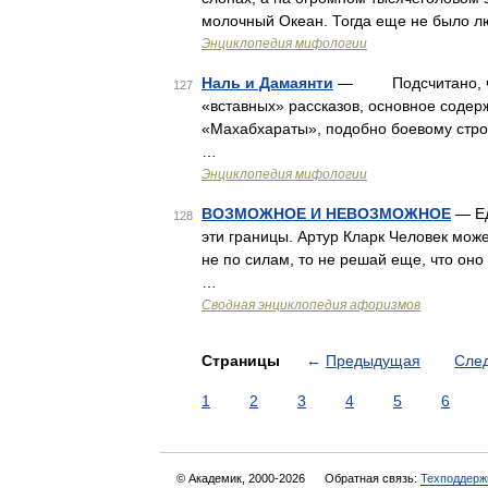
молочный Океан. Тогда еще не было лю
Энциклопедия мифологии
Наль и Дамаянти
— Подсчитано, что
127
«вставных» рассказов, основное содер
«Махабхараты», подобно боевому стро
…
Энциклопедия мифологии
ВОЗМОЖНОЕ И НЕВОЗМОЖНОЕ
— Ед
128
эти границы. Артур Кларк Человек може
не по силам, то не решай еще, что он
…
Сводная энциклопедия афоризмов
Страницы
←
Предыдущая
Сле
1
2
3
4
5
6
© Академик, 2000-2026
Обратная связь:
Техподдерж