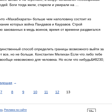
дей. Боги тогда жили, старели и умирали на …
 «Махабхарата» больше чем наполовину состоит из
жание которых война Пандавов и Кауравов. Строй
ю закованных в медь воинов, время от времени раздвигался
инственный способ определить границы возможного выйти за
т все, но не больше. Константин Мелихан Если что либо тебе
о вообще невозможно для человека. Но если что нибудь&#8230;
дующая
→
7
8
9
10
11
12
13
ка
,
Реклама на сайте
18+