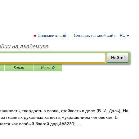
Запомнить сайт
Словарь на свой сайт
RU
едии на Академике
Найти!
Книги
Игры ⚽
дивость, твердость в слове, стойкость в деле (В. И. Даль). На
 из главных духовных качеств, «украшением человека». В
яется как особый благой дар,&#8230; …