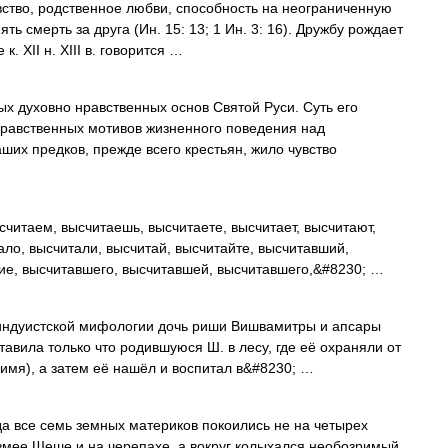
вство, родственное любви, способность на неограниченную
ть смерть за друга (Ин. 15: 13; 1 Ин. 3: 16). Дружбу рождает
. XII н. XIII в. говорится …
х духовно нравственных основ Святой Руси. Суть его
нравственных мотивов жизненного поведения над
их предков, прежде всего крестьян, жило чувство
читаем, высчитаешь, высчитаете, высчитает, высчитают,
ало, высчитали, высчитай, высчитайте, высчитавший,
ие, высчитавшего, высчитавшей, высчитавшего,&#8230; …
в индуистской мифологии дочь риши Вишвамитры и апсары
авила только что родившуюся Ш. в лесу, где её охраняли от
имя), а затем её нашёл и воспитал в&#8230; …
се семь земных материков покоились не на четырех
змее Шеше и на черепахе, а вокруг колыхался необозримый