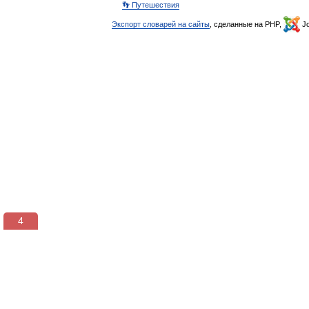
👣 Путешествия
Экспорт словарей на сайты
, сделанные на PHP,
Jo
3