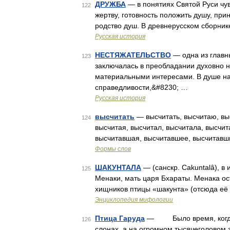
ДРУЖБА
— в понятиях Святой Руси чу
122
жертву, готовность положить душу, приня
родство душ. В древнерусском сборнике к
Русская история
НЕСТЯЖАТЕЛЬСТВО
— одна из главны
123
заключалась в преобладании духовно 
материальными интересами. В душе наш
справедливости,&#8230; …
Русская история
высчитать
— высчитать, высчитаю, выс
124
высчитая, высчитал, высчитала, высчит
высчитавшая, высчитавшее, высчитавш
Формы слов
ШАКУНТАЛА
— (санскр. Cakuntalâ), 
125
Менаки, мать царя Бхараты. Менака ост
хищников птицы «шакунта» (отсюда её 
Энциклопедия мифологии
Птица Гаруда
— Было время, когда в
126
слонах, а на огромном тысячеголовом 