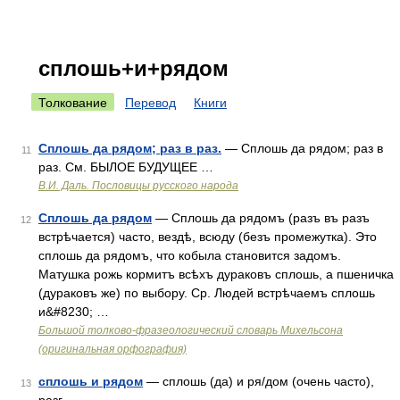
сплошь+и+рядом
Толкование
Перевод
Книги
Сплошь да рядом; раз в раз.
— Сплошь да рядом; раз в
11
раз. См. БЫЛОЕ БУДУЩЕЕ …
В.И. Даль. Пословицы русского народа
Сплошь да рядом
— Сплошь да рядомъ (разъ въ разъ
12
встрѣчается) часто, вездѣ, всюду (безъ промежутка). Это
сплошь да рядомъ, что кобыла становится задомъ.
Матушка рожь кормитъ всѣхъ дураковъ сплошь, а пшеничка
(дураковъ же) по выбору. Ср. Людей встрѣчаемъ сплошь
и&#8230; …
Большой толково-фразеологический словарь Михельсона
(оригинальная орфография)
сплошь и рядом
— сплошь (да) и ря/дом (очень часто),
13