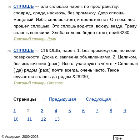
СПЛОШЬ
— или сплошью нареч. по пространству:
19
сподряд, сряду, насквозь, без промежку. Двор сплошь
мощеный. Избы сплошь стоят, и пролетов нет. Он весь лес
прошел сплошью. Это сплошь водится, всюду, везде. Траву
сплошь выкосили. Хлеба сплошь бедно стоят, по&#8230; …
Толковый словарь Даля
СПЛОШЬ
— СПЛОШЬ, нареч. 1. Без промежутков, по всей
20
поверхности. Доска с. заклеена объявлениями. 2. Целиком,
без исключения (разг.). Все с. участвуют в чём н. • Сплошь и
( да) рядом (разг.) почти всегда, очень часто. Такое
случается сплошь да рядом.&#8230; …
Толковый словарь Ожегова
Страницы
←
Предыдущая
Следующая
→
1
2
3
4
5
6
7
8
9
10
11
12
13
© Академик, 2000-2026
18+