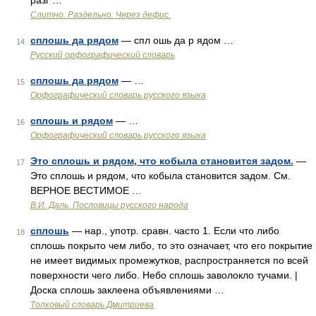
разг …
Слитно. Раздельно. Через дефис.
сплошь да рядом
— спл ошь да р ядом …
14
Русский орфографический словарь
сплошь да рядом
— …
15
Орфографический словарь русского языка
сплошь и рядом
— …
16
Орфографический словарь русского языка
Это сплошь и рядом, что кобыла становится задом.
—
17
Это сплошь и рядом, что кобыла становится задом. См.
ВЕРНОЕ ВЕСТИМОЕ …
В.И. Даль. Пословицы русского народа
сплошь
— нар., употр. сравн. часто 1. Если что либо
18
сплошь покрыто чем либо, то это означает, что его покрытие
не имеет видимых промежутков, распространяется по всей
поверхности чего либо. Небо сплошь заволокло тучами. |
Доска сплошь заклеена объявлениями …
Толковый словарь Дмитриева