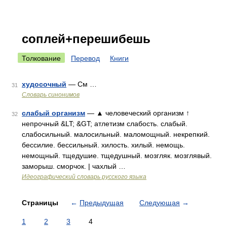
соплей+перешибешь
Толкование
Перевод
Книги
худосочный
— См …
31
Словарь синонимов
слабый организм
— ▲ человеческий организм ↑
32
непрочный &LT; &GT; атлетизм слабость. слабый.
слабосильный. малосильный. маломощный. некрепкий.
бессилие. бессильный. хилость. хилый. немощь.
немощный. тщедушие. тщедушный. мозгляк. мозглявый.
заморыш. сморчок. | чахлый …
Идеографический словарь русского языка
Страницы
←
Предыдущая
Следующая
→
1
2
3
4