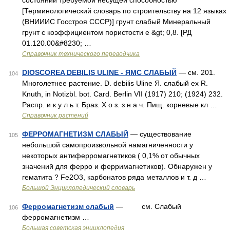
состоянии требуемой несущей способностью
[Терминологический словарь по строительству на 12 языках
(ВНИИИС Госстроя СССР)] грунт слабый Минеральный
грунт с коэффициентом пористости e &gt; 0,8. [РД
01.120.00&#8230; …
Справочник технического переводчика
DIOSCOREA DEBILIS ULINE - ЯМС СЛАБЫЙ
— см. 201.
104
Многолетнее растение. D. debilis Uline Я. слабый ex R.
Knuth, in Notizbl. bot. Card. Berlin VII (1917) 210; (1924) 232.
Распр. и к у л ь т. Браз. Х о з. з н а ч. Пищ. корневые кл …
Справочник растений
ФЕРРОМАГНЕТИЗМ СЛАБЫЙ
— существование
105
небольшой самопроизвольной намагниченности у
некоторых антиферромагнетиков ( 0,1% от обычных
значений для ферро и ферримагнетиков). Обнаружен у
гематита ? Fe2O3, карбонатов ряда металлов и т. д …
Большой Энциклопедический словарь
Ферромагнетизм слабый
— см. Слабый
106
ферромагнетизм …
Большая советская энциклопедия