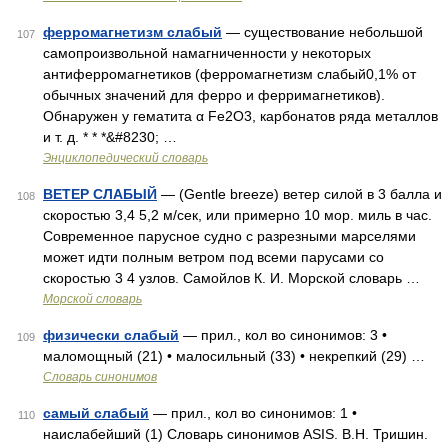
ферромагнетизм слабый
— существование небольшой
107
самопроизвольной намагниченности у некоторых
антиферромагнетиков (ферромагнетизм слабый0,1% от
обычных значений для ферро и ферримагнетиков).
Обнаружен у гематита α Fe2O3, карбонатов ряда металлов
и т. д. * * *&#8230; …
Энциклопедический словарь
ВЕТЕР СЛАБЫЙ
— (Gentle breeze) ветер силой в 3 балла и
108
скоростью 3,4 5,2 м/сек, или примерно 10 мор. миль в час.
Современное парусное судно с разрезными марселями
может идти полным ветром под всеми парусами со
скоростью 3 4 узлов. Самойлов К. И. Морской словарь …
Морской словарь
физически слабый
— прил., кол во синонимов: 3 •
109
маломощный (21) • малосильный (33) • некрепкий (29) …
Словарь синонимов
самый слабый
— прил., кол во синонимов: 1 •
110
наислабейший (1) Словарь синонимов ASIS. В.Н. Тришин.