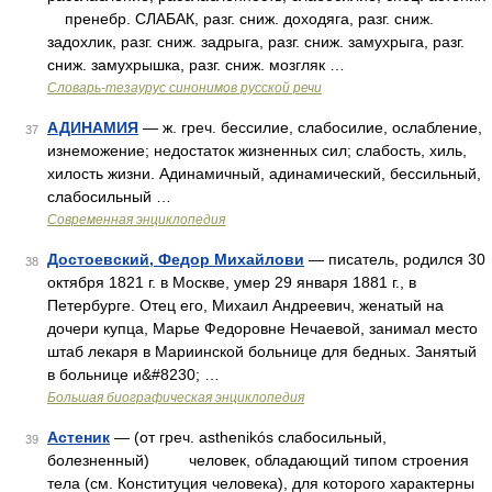
пренебр. СЛАБАК, разг. сниж. доходяга, разг. сниж.
задохлик, разг. сниж. задрыга, разг. сниж. замухрыга, разг.
сниж. замухрышка, разг. сниж. мозгляк …
Словарь-тезаурус синонимов русской речи
АДИНАМИЯ
— ж. греч. бессилие, слабосилие, ослабление,
37
изнеможение; недостаток жизненных сил; слабость, хиль,
хилость жизни. Адинамичный, адинамический, бессильный,
слабосильный …
Современная энциклопедия
Достоевский, Федор Михайлови
— писатель, родился 30
38
октября 1821 г. в Москве, умер 29 января 1881 г., в
Петербурге. Отец его, Михаил Андреевич, женатый на
дочери купца, Марье Федоровне Нечаевой, занимал место
штаб лекаря в Мариинской больнице для бедных. Занятый
в больнице и&#8230; …
Большая биографическая энциклопедия
Астеник
— (от греч. asthenikós слабосильный,
39
болезненный) человек, обладающий типом строения
тела (см. Конституция человека), для которого характерны