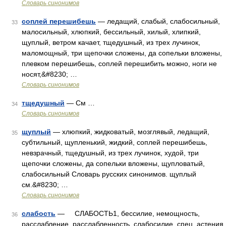
Словарь синонимов
соплей перешибешь
— ледащий, слабый, слабосильный,
33
малосильный, хлюпкий, бессильный, хилый, хлипкий,
щуплый, ветром качает, тщедушный, из трех лучинок,
маломощный, три щепочки сложены, да сопельки вложены,
плевком перешибешь, соплей перешибить можно, ноги не
носят,&#8230; …
Словарь синонимов
тщедушный
— См …
34
Словарь синонимов
щуплый
— хлюпкий, жидковатый, мозглявый, ледащий,
35
субтильный, щупленький, жидкий, соплей перешибешь,
невзрачный, тщедушный, из трех лучинок, худой, три
щепочки сложены, да сопельки вложены, щупловатый,
слабосильный Словарь русских синонимов. щуплый
см.&#8230; …
Словарь синонимов
слабость
— СЛАБОСТЬ1, бессилие, немощность,
36
расслабление, расслабленность, слабосилие, спец. астения