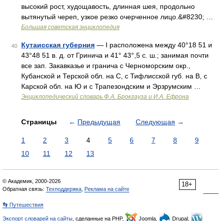
высокий рост, худощавость, длинная шея, продольно
вытянутый череп, узкое резко очерченное лицо.&#8230; …
Большая советская энциклопедия
Кутаисская губерния
— I расположена между 40°18 51 и
40
43°48 51 в. д. от Гринича и 41° 43°,5 с. ш.; занимая почти
все зап. Закавказье и гранича с Черноморским окр.,
Кубанской и Терской обл. на С, с Тифлисской губ. на В, с
Карской обл. на Ю и с Трапезондским и Эрзрумским …
Энциклопедический словарь Ф.А. Брокгауза и И.А. Ефрона
Страницы
←
Предыдущая
Следующая
→
1
2
3
4
5
6
7
8
9
10
11
12
13
© Академик, 2000-2026
18+
Обратная связь:
Техподдержка
,
Реклама на сайте
👣 Путешествия
Экспорт словарей на сайты
, сделанные на PHP,
Joomla,
Drupal,