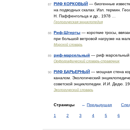
РИФ КОРКОВЫЙ
— биогенные известк
87
на подводных скалах. Изл. термин. Геол
Н. Паффенгольца и др.. 1978 …
Геологическая энциклопедия
Риф-Штерты
— короткие тросы, ввяз
88
при большой ветровой нагрузке на мал
Морской словарь
риф-марсельный
— риф марсельный
89
Орфографический словарь-справочник
РИФ БАРЬЕРНЫЙ
— мощная стена кор
90
каналом. Экологический энциклопедич
советской энциклопедии. И.И. Дедю. 1
Экологический словарь
Страницы
←
Предыдущая
Сле
1
2
3
4
5
6