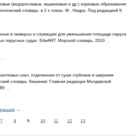
овые (водорослевые, мшанковые и др.) корковые образования
огический словарь: в 2 х томах. М.: Недра. Под редакцией К.
анные в люверсы и служащие для уменьшения площади паруса
ых парусных судах. EdwART. Морской словарь, 2010 …
 …
алловых скал, отделенная от суши глубоким и широким
еский словарь. Кишинев: Главная редакция Молдавской
989 …
дующая
→
7
8
9
10
11
12
13