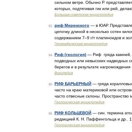
сильном ветре. Обычно Р. представляе
которых, подтягивая гик или рей, делаю
Большая советская энциклопедия
риф Меренского
— в ЮАР. Представле
83
цепочку длиной в несколько сотен кило
содержанием 7–9 г/т платиноидов и з
Географическая энциклопедия
Риф (геология)
— Риф гряда камней, р
84
подводных или невысоких надводных ск
берегов и в результате нагромождения
Википедия
РИФ БАРЬЕРНЫЙ
— гряда коралловых
85
часто на краю материковой или остров
часто отвесные склоны. Пространство 
Геологическая энциклопедия
РИФ КОЛЬЦЕВОЙ
— син. термина атол
86
редакцией К. Н. Паффенгольца и др.. 
Геологическая энциклопедия