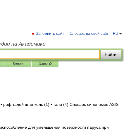
Запомнить сайт
Словарь на свой сайт
RU
едии на Академике
Найти!
Книги
Игры ⚽
• риф талей штенкель (1) • тали (4) Словарь синонимов ASIS.
 приспособление для уменьшения поверхности паруса при