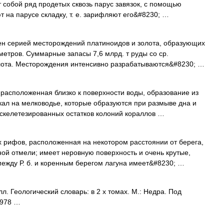
т собой ряд продетых сквозь парус завязок, с помощью
т на парусе складку, т. е. зарифляют его&#8230; …
н серией месторождений платиноидов и золота, образующих
метров. Суммарные запасы 7,6 млрд. т руды со ср.
олота. Месторождения интенсивно разрабатываются&#8230; …
асположенная близко к поверхности воды, образование из
ал на мелководье, которые образуются при размыве дна и
 скелетезированных остатков колоний кораллов …
 рифов, расположенная на некотором расстоянии от берега,
ной отмели; имеет неровную поверхность и очень крутые,
между Р. б. и коренным берегом лагуна имеет&#8230; …
л. Геологический словарь: в 2 х томах. М.: Недра. Под
1978 …