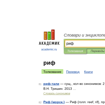
Словари и энциклоп
academic.ru
Толкования
Переводы
риф
Толкование
Перевод
Книги
риф-тали
— сущ., кол во синонимов: 2 
81
В.Н. Тришин. 2013 …
Словарь синонимов
Риф (морск.)
— Риф (голл. reef, rif),
82