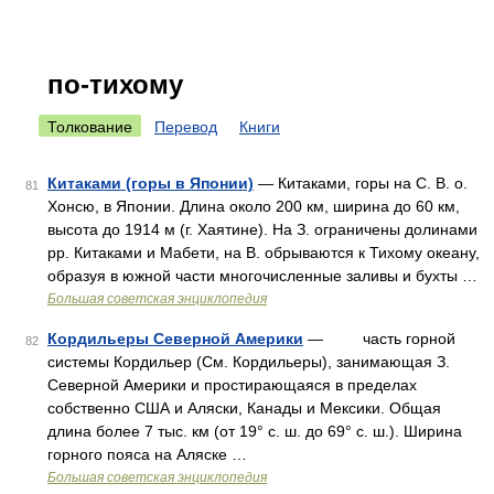
по-тихому
Толкование
Перевод
Книги
Китаками (горы в Японии)
— Китаками, горы на С. В. о.
81
Хонсю, в Японии. Длина около 200 км, ширина до 60 км,
высота до 1914 м (г. Хаятине). На З. ограничены долинами
рр. Китаками и Мабети, на В. обрываются к Тихому океану,
образуя в южной части многочисленные заливы и бухты …
Большая советская энциклопедия
Кордильеры Северной Америки
— часть горной
82
системы Кордильер (См. Кордильеры), занимающая З.
Северной Америки и простирающаяся в пределах
собственно США и Аляски, Канады и Мексики. Общая
длина более 7 тыс. км (от 19° с. ш. до 69° с. ш.). Ширина
горного пояса на Аляске …
Большая советская энциклопедия