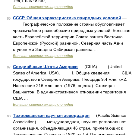
194,1 на&#8230; …
Большая советская энциклопедия
СССР. Общая характеристика природных условий
—
86
Географическое положение страны обусловливает
чрезвычайное разнообразие природных условий. Большая
часть Европейской территории Союза занята Восточно
Европейской (Русской) равниной. Северная часть Азии
ступенями Западно Сибирская равнина …
Большая советская энциклопедия
Соединённые Штаты Америки
— (США) (United
87
States of America, USA). I. Общие сведения США
государство в Северной Америке. Площадь 9,4 млн. км2.
Население 216 млн. чел. (1976, оценка). Столица г.
Вашингтон. В административном отношении территория
США …
Большая советская энциклопедия
Тихоокеанская научная ассоциация
— (Pacific Science
88
Association) международная, научная региональная
организация, объединяющая 46 стран, прилегающих к
Тихому океану. Создана в 1920 на 1 й Панамериканской