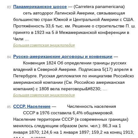
Панамериканское шоссе
— (Сагretera panamericana)
83
сеть автодорог Латинской Америки, связывающая
большинство стран Южной и Центральной Америки с США.
Протяжённость 33,6 тыс. км. Решение о строительстве П. ш.
принято в 1923 на 5 й Межамериканской конференции в
Чили …
Большая советская энциклопедия
Русско-американские договоры и конвенции
—
84
Конвенция 1824 Об определении границы русских
владений в Северной Америке. Подписана 5(17) апреля в
Петербурге. Русская дипломатия по инициативе Российско
американской компании (См. Российско американская
компания) с 1808 вела переговоры&#8230; …
Большая советская энциклопедия
СССР. Население
— Численность населения
85
СССР в 1976 составила 6,4% общемировой.
Население территории СССР (в современных границах)
менялось следующим образом (млн. чел.): 86,3 на 1
января 1870; 124,6 на 1 января 1897; 159,2 на конец 1913;