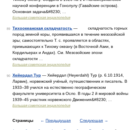
научной конференции в Гонолулу (Гавайские острова).
Основная задача&#8230; …
Большая советская энциклопедия
Тихоокеанская складчатость
— складчатость горных
89
пород земной коры, проявившаяся в течение мезозойской
эры; самостоятельно Т. с. проявляется в областях,
примыкающих к Тихому океану (в Восточной Азии, в
Кордильерах и Андах). См. Мезозойские эпохи
складчатости …
Большая советская энциклопедия
Хейердал Тур
— Хейердал (Heyerdahl) Тур (р. 6.10.1914,
90
Ларвик), норвежский учёный, путешественник и писатель. В
1933‒38 учился на естественно географическом
факультете университета в Осло. В годы 2 й мировой войны
1939‒45 участник норвежского Движения&#8230; …
Большая советская энциклопедия
Страницы
←
Предыдущая
Следующая
→