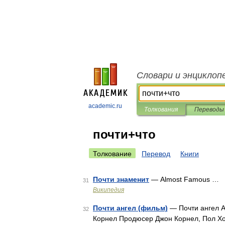
Словари и энциклоп
academic.ru
Толкования
Переводы
почти+что
Толкование
Перевод
Книги
Почти знаменит
— Almost Famous …
31
Википедия
Почти ангел (фильм)
— Почти ангел A
32
Корнел Продюсер Джон Корнел, Пол Хо