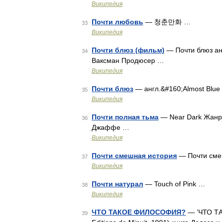
Википедия
Почти любовь
— 청춘만화 …
33
Википедия
Почти блюз (фильм)
— Почти блюз ан
34
Ваксман Продюсер …
Википедия
Почти блюз
— англ.&#160;Almost Blu
35
Википедия
Почти полная тьма
— Near Dark Жанр 
36
Джаффе …
Википедия
Почти смешная история
— Почти сме
37
Википедия
Почти натурал
— Touch of Pink …
38
Википедия
ЧТО ТАКОЕ ФИЛОСОФИЯ?
— ’ЧТО ТАК
39