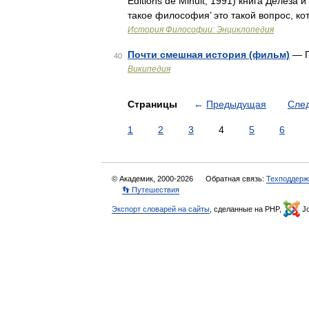
Editions de Minuit, 1991) книга Делеза
такое философия’ это такой вопрос, ко
История Философии: Энциклопедия
Почти смешная история (фильм)
— П
40
Википедия
Страницы
←
Предыдущая
Сле
1
2
3
4
5
6
© Академик, 2000-2026
Обратная связь:
Техподдерж
👣 Путешествия
Экспорт словарей на сайты
, сделанные на PHP,
Jo