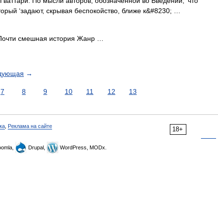
 и Гваттари. По мысли авторов, обозначенной во Введении, ‘что
торый ‘задают, скрывая беспокойство, ближе к&#8230; …
очти смешная история Жанр …
дующая
→
7
8
9
10
11
12
13
ка
,
Реклама на сайте
18+
omla,
Drupal,
WordPress, MODx.