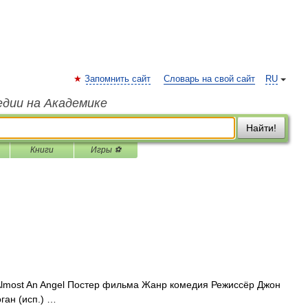
Запомнить сайт
Словарь на свой сайт
RU
едии на Академике
Найти!
Книги
Игры ⚽
lmost An Angel Постер фильма Жанр комедия Режиссёр Джон
ган (исп.) …