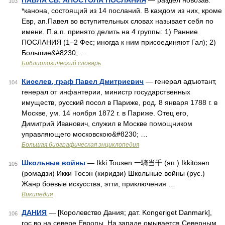
ПАВЛА СВ. АПОСТОЛА ПОСЛАНИЯ
— раздел новозав.
103
*канона, состоящий из 14 посланий. В каждом из них, кроме
Евр, ап.Павел во вступительных словах называет себя по
имени. П.а.п. принято делить на 4 группы: 1) Ранние
ПОСЛАНИЯ (1–2 Фес; иногда к ним присоединяют Гал); 2)
Большие&#8230; …
Библиологический словарь
Киселев, граф Павел Дмитриевич
— генерал адъютант,
104
генерал от инфантерии, министр государственных
имуществ, русский посол в Париже, род. 8 января 1788 г. в
Москве, ум. 14 ноября 1872 г. в Париже. Отец его,
Димитрий Иванович, служил в Москве помощником
управляющего московскою&#8230; …
Большая биографическая энциклопедия
Школьные войны
— Ikki Tousen 一騎当千 (яп.) Ikkitōsen
105
(ромадзи) Икки Тосэн (киридзи) Школьные войны (рус.)
Жанр боевые искусства, этти, приключения …
Википедия
ДАНИЯ
— [Королевство Дания; дат. Kongeriget Danmark],
106
гос во на севере Европы. На западе омывается Северным