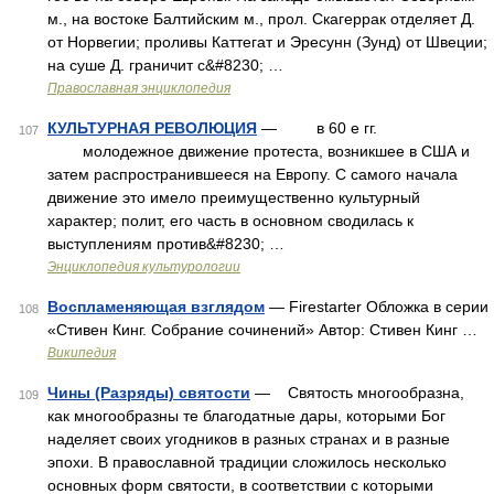
м., на востоке Балтийским м., прол. Скагеррак отделяет Д.
от Норвегии; проливы Каттегат и Эресунн (Зунд) от Швеции;
на суше Д. граничит с&#8230; …
Православная энциклопедия
КУЛЬТУРНАЯ РЕВОЛЮЦИЯ
— в 60 е гг.
107
молодежное движение протеста, возникшее в США и
затем распространившееся на Европу. С самого начала
движение это имело преимущественно культурный
характер; полит, его часть в основном сводилась к
выступлениям против&#8230; …
Энциклопедия культурологии
Воспламеняющая взглядом
— Firestarter Обложка в серии
108
«Стивен Кинг. Собрание сочинений» Автор: Стивен Кинг …
Википедия
Чины (Разряды) святости
— Святость многообразна,
109
как многообразны те благодатные дары, которыми Бог
наделяет своих угодников в разных странах и в разные
эпохи. В православной традиции сложилось несколько
основных форм святости, в соответствии с которыми