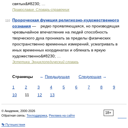
святых&#8230; …
Православие. Словарь-справочник
Пророческая функция религиозно-художественного
110
сознания
— редко проявляющаяся, но производящая
чрезвычайное впечатление на людей способность
творческого духа проникать за пределы физических
пространственно временных измерений, усматривать в
иных временных координатах и облекать в яркую
художественно&#8230; …
Эстетика. Энциклопедический словарь
Страницы
←
Предыдущая
Следующая
→
1
2
3
4
5
6
7
8
9
10
11
12
13
© Академик, 2000-2026
18+
Обратная связь:
Техподдержка
,
Реклама на сайте
👣 Путешествия