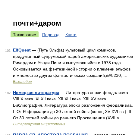
почти+даром
Толкование
Перевод
Книги
ElfQuest
— (Путь Эльфа) культовый цикл комиксов,
101
придуманный супружеской парой американских художников
Ричардом и Уэнди Пини и выпускавшийся с 1978 года.
Основывается на фэнтезийной истории о племени эльфов
и множестве других фантастических созданий,&#8230; …
Википедия
Немецкая литература
— Литература эпохи феодализма.
102
VIII X века. XI XII века. XII XIII века. XIII XV века.
Библиография. Литература эпохи разложения феодализма.
I. От Реформации до 30 летней войны (конец XV XVI вв.). II
От 30 летней войны до раннего Просвещения (XVII в …
Литературная энциклопедия