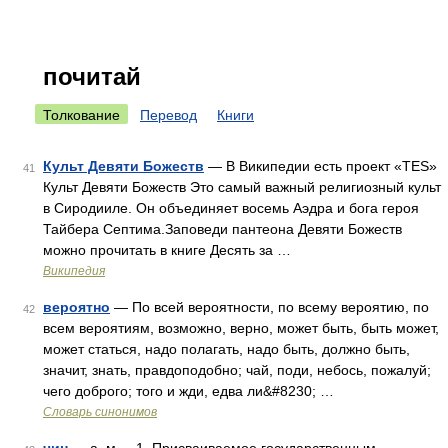
почитай
Толкование
Перевод
Книги
Культ Девяти Божеств
— В Википедии есть проект «TES»
41
Культ Девяти Божеств Это самый важный религиозный культ
в Сиродииле. Он объединяет восемь Аэдра и бога героя
Тайбера Септима.Заповеди пантеона Девяти Божеств
можно прочитать в книге Десять за …
Википедия
вероятно
— По всей вероятности, по всему вероятию, по
42
всем вероятиям, возможно, верно, может быть, быть может,
может статься, надо полагать, надо быть, должно быть,
значит, знать, правдоподобно; чай, поди, небось, пожалуй;
чего доброго; того и жди, едва ли&#8230; …
Словарь синонимов