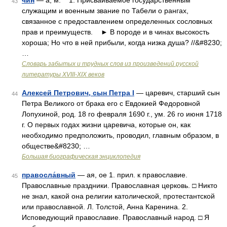
чин
— а, м. 1. Присваиваемое государственным
43
служащим и военным звание по Табели о рангах,
связанное с предоставлением определенных сословных
прав и преимуществ. ► В породе и в чинах высокость
хороша; Но что в ней прибыли, когда низка душа? //&#8230;
…
Словарь забытых и трудных слов из произведений русской
литературы ХVIII-ХIХ веков
Алексей Петрович, сын Петра I
— царевич, старший сын
44
Петра Великого от брака его с Евдокией Федоровной
Лопухиной, род. 18 го февраля 1690 г., ум. 26 го июня 1718
г. О первых годах жизни царевича, которые он, как
необходимо предположить, проводил, главным образом, в
обществе&#8230; …
Большая биографическая энциклопедия
правосла́вный
— ая, ое 1. прил. к православие.
45
Православные праздники. Православная церковь. □ Никто
не знал, какой она религии католической, протестантской
или православной. Л. Толстой, Анна Каренина. 2.
Исповедующий православие. Православный народ. □ Я