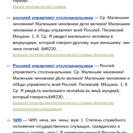
глубоко …
Малый академический словарь
россией управляют столоначальники
— Ср. Маленькие
46
чиновники! Маленькие чиновники дело великое! Маленькие
чиновники и обеды управляют всей Россией. Писемский.
Мещане. 1, 8. Ср. Я увидел маленького человека в
вицмундире, который говорил другому, еще меньшему: чин
чина почитай .&#8230; …
Большой толково-фразеологический словарь Михельсона
Россией управляют столоначальники
— Россіей
47
управляютъ столоначальники. Ср. Маленькіе чиновники!
Маленькіе чиновники дѣло великое! Маленькіе чиновники и
обѣды управляютъ всей Россіей. Писемскій. Мѣщане. 1, 8.
Ср. Я увидѣлъ маленькаго человѣка въ вицѣ мундирѣ,
который говорилъ&#8230; …
Большой толково-фразеологический словарь Михельсона
(оригинальная орфография)
ЧИН
— ЧИН, чина, мн. чины, муж. 1. Степень служебного
48
положения государственных служащих, гражданских и
военных (дорев., загр.). В дореволюционной России было