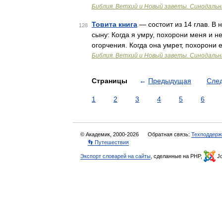
Библия. Ветхий и Новый заветы. Синодальн
Товита книга
— состоит из 14 глав. В 
128
сыну: Когда я умру, похорони меня и н
огорчения. Когда она умрет, похорони
Библия. Ветхий и Новый заветы. Синодальн
Страницы
←
Предыдущая
Сле
1
2
3
4
5
6
© Академик, 2000-2026
Обратная связь:
Техподдерж
👣 Путешествия
Экспорт словарей на сайты
, сделанные на PHP,
Jo