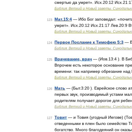
смертью да умрет». Исх.20:12 Исх.21:1
Библия. Ветхий и Новый заветы. Синодальн
Мат.15:4
— Ибо Бог заповедал: «почита
123
умрет». Исх.20:12 Исх.21:17 Лев.20:9 В
Библия. Ветхий и Новый заветы. Синодальн
Первое Послание к Тимофею 5:3
— В
124
Библия. Ветхий и Новый заветы. Синодальн
Врачевание, врач
— (Иов.13:4 ). В Биб
125
Впрочем есть некоторое основание пре
времени: так например обрезание над 
Библия. Ветхий и Новый заветы. Синодальн
Мать
— (Быт.3:20 ). Еврейское слово а
126
первых звук, производимый устами мал
родителям получает дорогое для ребен
Библия. Ветхий и Новый заветы. Синодальн
Товит
— и Товия (угодный Иегове) (Тов.
127
отведенными в плен было семейство Т
богатство. Много благодеяний он ока