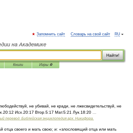
Запомнить сайт
Словарь на свой сайт
RU
едии на Академике
Найти!
Книги
Игры ⚽
юбодействуй, не убивай, не кради, не лжесвидетельствуй, не
х.20:12 Исх.20:17 Втор.5:17 Мат.5:21 Лук.18:20 …
ый перевод. Библейская энциклопедия арх. Никифора.
 отца своего и мать свою; и: «злословящий отца или мать