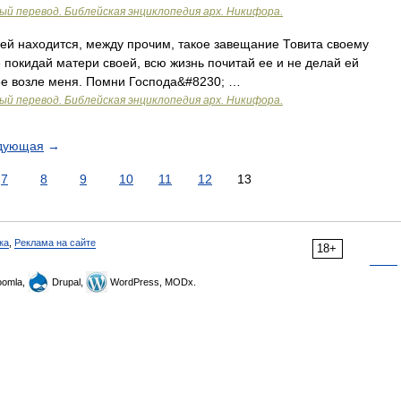
ый перевод. Библейская энциклопедия арх. Никифора.
ней находится, между прочим, такое завещание Товита своему
е покидай матери своей, всю жизнь почитай ее и не делай ей
 ее возле меня. Помни Господа&#8230; …
ый перевод. Библейская энциклопедия арх. Никифора.
дующая
→
7
8
9
10
11
12
13
ка
,
Реклама на сайте
18+
omla,
Drupal,
WordPress, MODx.