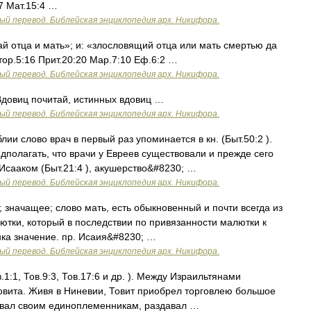
7 Мат.15:4 …
ый перевод. Библейская энциклопедия арх. Никифора.
й отца и мать»; и: «злословящий отца или мать смертью да
тор.5:16 Прит.20:20 Мар.7:10 Еф.6:2 …
ый перевод. Библейская энциклопедия арх. Никифора.
довиц почитай, истинных вдовиц …
ый перевод. Библейская энциклопедия арх. Никифора.
лии слово врач в первый раз упоминается в кн. (Быт.50:2 ).
дполагать, что врачи у Евреев существовали и прежде сего
Исааком (Быт.21:4 ), акушерство&#8230; …
ый перевод. Библейская энциклопедия арх. Никифора.
т, значащее; слово мать, есть обыкновенный и почти всегда из
ютки, который в последствии по привязанности малютки к
ка значение. пр. Исаия&#8230; …
ый перевод. Библейская энциклопедия арх. Никифора.
1:1, Тов.9:3, Тов.17:6 и др. ). Между Израильтянами
овита. Живя в Ниневии, Товит приобрел торговлею большое
зывал своим единоплеменникам, раздавал …