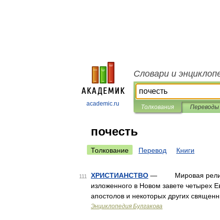
Словари и энциклоп
academic.ru
Толкования
Переводы
почесть
Толкование
Перевод
Книги
ХРИСТИАНСТВО
— Мировая религия,
111
изложенного в Новом завете четырех Е
апостолов и некоторых других священн
Энциклопедия Булгакова