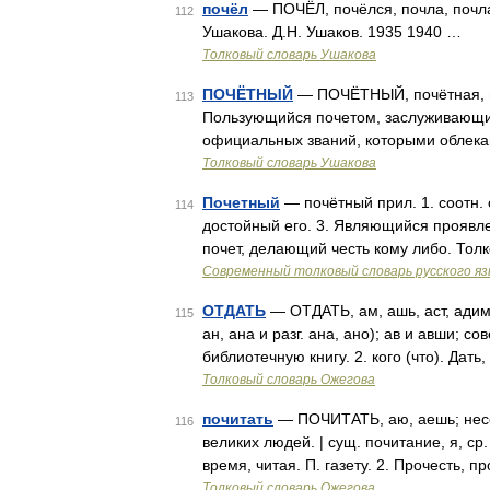
почёл
— ПОЧЁЛ, почёлся, почла, почлас
112
Ушакова. Д.Н. Ушаков. 1935 1940 …
Толковый словарь Ушакова
ПОЧЁТНЫЙ
— ПОЧЁТНЫЙ, почётная, поч
113
Пользующийся почетом, заслуживающий е
официальных званий, которыми облека
Толковый словарь Ушакова
Почетный
— почётный прил. 1. соотн. 
114
достойный его. 3. Являющийся проявл
почет, делающий честь кому либо. Тол
Современный толковый словарь русского я
ОТДАТЬ
— ОТДАТЬ, ам, ашь, аст, адим, 
115
ан, ана и разг. ана, ано); ав и авши; сов
библиотечную книгу. 2. кого (что). Дать
Толковый словарь Ожегова
почитать
— ПОЧИТАТЬ, аю, аешь; несове
116
великих людей. | сущ. почитание, я, ср.
время, читая. П. газету. 2. Прочесть, п
Толковый словарь Ожегова