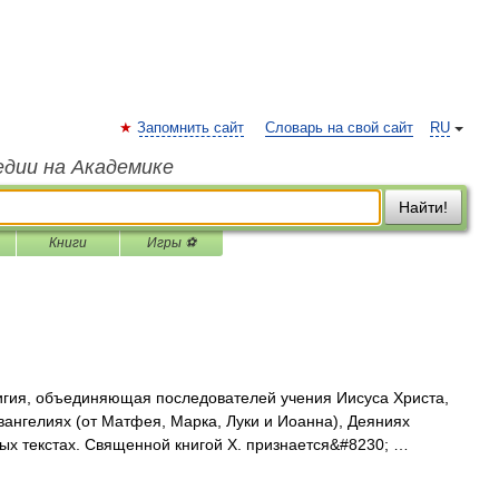
Запомнить сайт
Словарь на свой сайт
RU
едии на Академике
Найти!
Книги
Игры ⚽
 объединяющая последователей учения Иисуса Христа,
вангелиях (от Матфея, Марка, Луки и Иоанна), Деяниях
ых текстах. Священной книгой X. признается&#8230; …