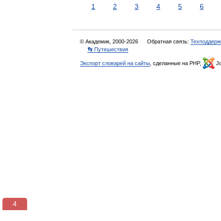
1
2
3
4
5
6
© Академик, 2000-2026
Обратная связь:
Техподдерж
👣 Путешествия
Экспорт словарей на сайты
, сделанные на PHP,
Jo
3