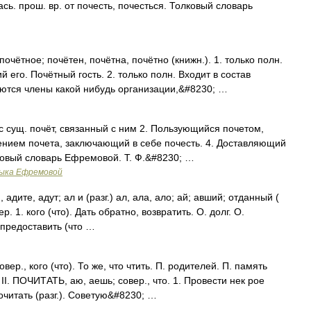
ь. прош. вр. от почесть, почесться. Толковый словарь
ётное; почётен, почётна, почётно (книжн.). 1. только полн.
го. Почётный гость. 2. только полн. Входит в состав
ются члены какой нибудь организации,&#8230; …
с сущ. почёт, связанный с ним 2. Пользующийся почетом,
ением почета, заключающий в себе почесть. 4. Доставляющий
ковый словарь Ефремовой. Т. Ф.&#8230; …
зыка Ефремовой
адите, адут; ал и (разг.) ал, ала, ало; ай; авший; отданный (
ер. 1. кого (что). Дать обратно, возвратить. О. долг. О.
, предоставить (что …
р., кого (что). То же, что чтить. П. родителей. П. память
 II. ПОЧИТАТЬ, аю, аешь; совер., что. 1. Провести нек рое
рочитать (разг.). Советую&#8230; …