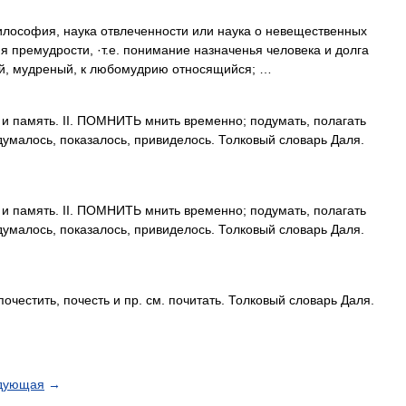
илософия, наука отвлеченности или наука о невещественных
я премудрости, ·т.е. понимание назначенья человека и долга
ый, мудреный, к любомудрию относящийся; …
 память. II. ПОМНИТЬ мнить временно; подумать, полагать
думалось, показалось, привиделось. Толковый словарь Даля.
 память. II. ПОМНИТЬ мнить временно; подумать, полагать
думалось, показалось, привиделось. Толковый словарь Даля.
стить, почесть и пр. см. почитать. Толковый словарь Даля.
дующая
→