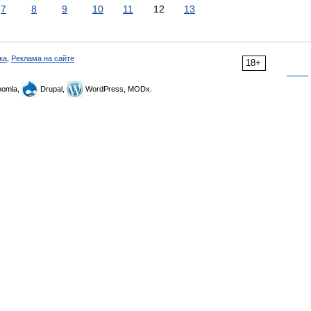
7
8
9
10
11
12
13
ка
,
Реклама на сайте
18+
omla,
Drupal,
WordPress, MODx.