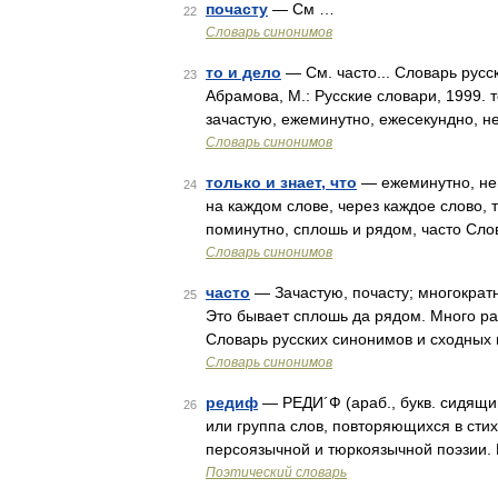
почасту
— См …
22
Словарь синонимов
то и дело
— См. часто... Словарь русс
23
Абрамова, М.: Русские словари, 1999. т
зачастую, ежеминутно, ежесекундно, не
Словарь синонимов
только и знает, что
— ежеминутно, непр
24
на каждом слове, через каждое слово, т
поминутно, сплошь и рядом, часто Слов
Словарь синонимов
часто
— Зачастую, почасту; многократн
25
Это бывает сплошь да рядом. Много раз д
Словарь русских синонимов и сходных
Словарь синонимов
редиф
— РЕДИ´Ф (араб., букв. сидящий
26
или группа слов, повторяющихся в стих
персоязычной и тюркоязычной поэзии. 
Поэтический словарь