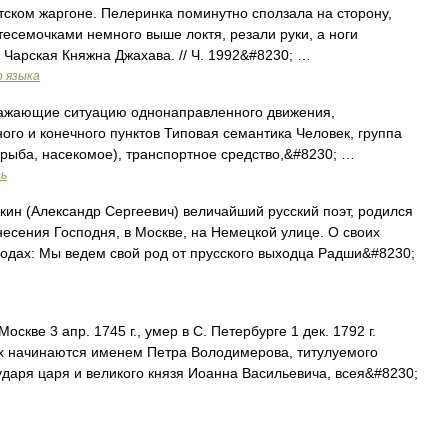
утском жаргоне. Пелеринка поминутно сползала на сторону,
тесемочками немного выше локтя, резали руки, а ноги
 Чарская Княжна Джахава. // Ч. 1992&#8230; …
о языка
ражающие ситуацию однонаправленного движения,
ого и конечного пунктов Типовая семантика Человек, группа
 рыба, насекомое), транспортное средство,&#8230; …
рь
ин (Александр Сергеевич) величайший русский поэт, родился
знесения Господня, в Москве, на Немецкой улице. О своих
 годах: Мы ведем свой род от прусского выходца Радши&#8230;
оскве 3 апр. 1745 г., умер в С. Петербурге 1 дек. 1792 г.
х начинаются именем Петра Володимерова, титулуемого
ударя царя и великого князя Иоанна Васильевича, всея&#8230;