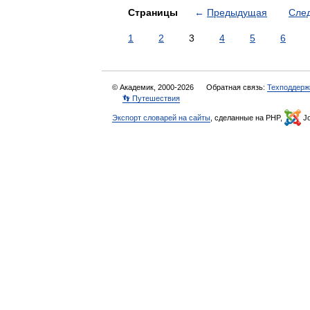
Страницы
←
Предыдущая
Сле
1
2
3
4
5
6
© Академик, 2000-2026
Обратная связь:
Техподдерж
👣 Путешествия
Экспорт словарей на сайты
, сделанные на PHP,
Jo