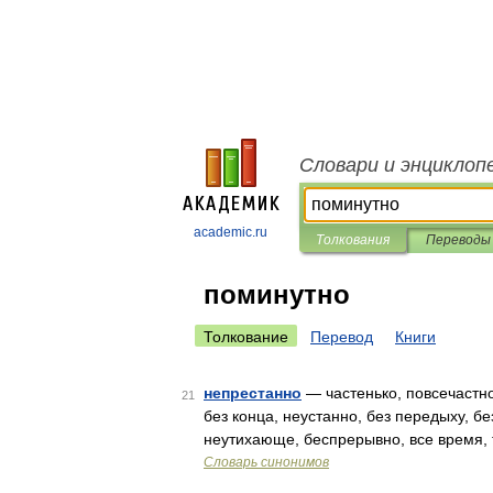
Словари и энциклоп
academic.ru
Толкования
Переводы
поминутно
Толкование
Перевод
Книги
непрестанно
— частенько, повсечастно
21
без конца, неустанно, без передыху, бе
неутихающе, беспрерывно, все время, т
Словарь синонимов