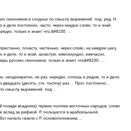
ких синонимов и сходных по смыслу выражений. под. ред. Н.
о и дело постоянно, часто; через каждое слово, то и знай,
редко, только и знает, что,&#8230; …
естанно, почасту, частенько, через слово, на каждом шагу,
о и дело, то и знай, зачастую, ежесекундно, ежечасно,
арь русских синонимов. только и знает, что&#8230; …
о, неоднократно, не раз, нередко, сплошь и рядом, то и дело.
вадцать (десять, сто, тысячу) раз. .. Прот. постоянно...
 по смыслу выражений. под …
 позади всадника) термин поэтики восточных народов, слово
е вслед за рифмой. Р. пользуются в арабоязычной,
Вот начало газели с Р. основоположника …