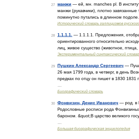
манжи
— ей, мн. manches pl. В инстит
27
манжи (рукавчики), плотно завязанные 
поминутно путались в длинном подоле.
Исторический словарь галлицизмов русског
1.1.1.1.
— 1.1.1.1. Предложения, отоб
28
ориентированного относительно исходн
лиц, живое существо (животное, птица,
Экспериментальный синтаксический слова
Пушкин Александр Сергеевич
— Пушк
29
26 мая 1799 года, в четверг, в день Во
предках по отцу он пишет в 1830 1831
…
Биографический словарь
Фонвизин, Денис Иванович
— род. в М
30
Родословные росписи рода Фонвизины
бароном. &quot;В царство великого гос
…
Большая биографическая энциклопедия