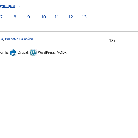
дующая
→
7
8
9
10
11
12
13
ка
,
Реклама на сайте
18+
omla,
Drupal,
WordPress, MODx.