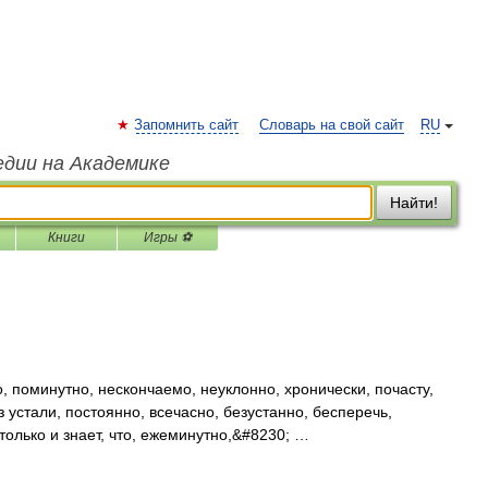
Запомнить сайт
Словарь на свой сайт
RU
едии на Академике
Найти!
Книги
Игры ⚽
, поминутно, нескончаемо, неуклонно, хронически, почасту,
з устали, постоянно, всечасно, безустанно, бесперечь,
олько и знает, что, ежеминутно,&#8230; …