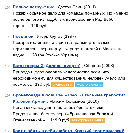
Полное погружение
, Даттон Эрин (2011)
104
Пожар - обычное дело для команды пожарных. Но именно
после одного из подобных происшествий Рид Вебб
теряет… 149 руб
Поединок
, Игорь Крутов (1997)
105
Пожар в гостинице, авария на транспорте, взрыв
терминалов в аэропорту... череде трагедий в Москве не
видно… 128 грн (только Украина)
Катастрофы-2 (Долины смерти)
, Сборник (2008)
106
Природа щедро одарила человечество всем, что
необходимо ему для существования. Человек умело или
неумело… 190 руб
аудиокнига
можно скачать
Бронепоезда в бою 1941–1945. «Стальные крепости»
107
Красной Армии
, Максим Коломиец (2010)
Новая книга ведущего историка бронетехники.
Продолжение бестселлера «Бронепоезда Великой
Отечественной»… 149.9 руб
электронная книга
Как влюбить в себя любого. Краткий теоретический
108