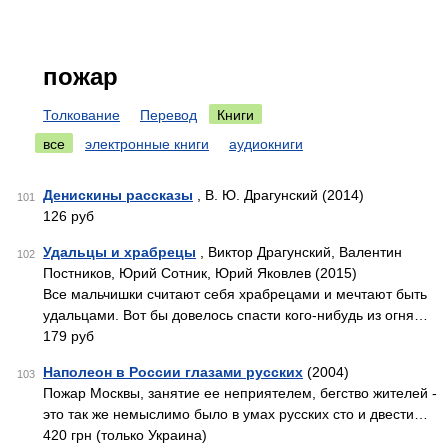
пожар
Толкование
Перевод
Книги
все
электронные книги
аудиокниги
Денискины рассказы
, В. Ю. Драгунский (2014)
101
126 руб
Удальцы и храбрецы
, Виктор Драгунский, Валентин
102
Постников, Юрий Сотник, Юрий Яковлев (2015)
Все мальчишки считают себя храбрецами и мечтают быть
удальцами. Вот бы довелось спасти кого-нибудь из огня…
179 руб
Наполеон в России глазами русских
(2004)
103
Пожар Москвы, занятие ее неприятелем, бегство жителей -
это так же немыслимо было в умах русских сто и двести…
420 грн (только Украина)