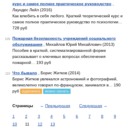
курс и самое полное практическое руководство
,
Лаундес Лейл (2016)
Как влюбить в себя любого. Краткий теоретический курс и
самое полное практическое руководство по психологии…
728 руб
Пожарная безопасность учреждений социального
109
обслуживания
, Михайлов Юрий Михайлович (2013)
Пособие в краткой, систематизированной форме
рассказывает о клю­чевых вопросах обеспечения
пожарной… 193 руб
Что бывало
, Борис Житков (2014)
110
Борис Житков увлекался астрономией и фотографией,
великолепно говорил по-французски, занимался в… 190
руб
аудиокнига
можно скачать
Страницы
←
Предыдущая
Следующая
→
1
2
3
4
5
6
7
8
9
10
11
12
13