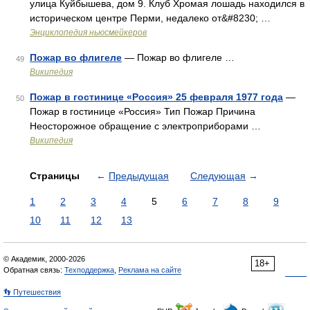
улица Куйбышева, дом 9. Клуб Хромая лошадь находился в
историческом центре Перми, недалеко от&#8230; …
Энциклопедия ньюсмейкеров
Пожар во флигеле
— Пожар во флигеле …
49
Википедия
Пожар в гостинице «Россия» 25 февраля 1977 года
—
50
Пожар в гостинице «Россия» Тип Пожар Причина
Неосторожное обращение с электроприборами …
Википедия
Страницы
←
Предыдущая
Следующая
→
1
2
3
4
5
6
7
8
9
10
11
12
13
© Академик, 2000-2026
18+
Обратная связь:
Техподдержка
,
Реклама на сайте
👣 Путешествия