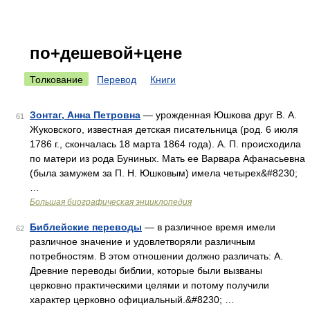
по+дешевой+цене
Толкование
Перевод
Книги
Зонтаг, Анна Петровна
— урожденная Юшкова друг В. А.
61
Жуковского, известная детская писательница (род. 6 июля
1786 г., скончалась 18 марта 1864 года). А. П. происходила
по матери из рода Буниных. Мать ее Варвара Афанасьевна
(была замужем за П. Н. Юшковым) имела четырех&#8230;
…
Большая биографическая энциклопедия
Библейские переводы
— в различное время имели
62
различное значение и удовлетворяли различным
потребностям. В этом отношении должно различать: А.
Древние переводы библии, которые были вызваны
церковно практическими целями и потому получили
характер церковно официальный.&#8230; …