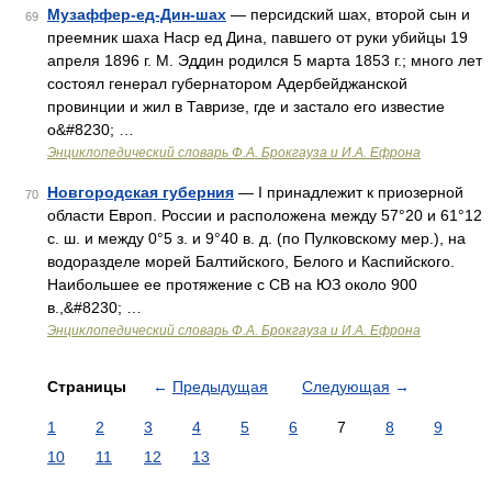
Музаффер-ед-Дин-шах
— персидский шах, второй сын и
69
преемник шаха Наср ед Дина, павшего от руки убийцы 19
апреля 1896 г. М. Эддин родился 5 марта 1853 г.; много лет
состоял генерал губернатором Адербейджанской
провинции и жил в Тавризе, где и застало его известие
о&#8230; …
Энциклопедический словарь Ф.А. Брокгауза и И.А. Ефрона
Новгородская губерния
— I принадлежит к приозерной
70
области Европ. России и расположена между 57°20 и 61°12
с. ш. и между 0°5 з. и 9°40 в. д. (по Пулковскому мер.), на
водоразделе морей Балтийского, Белого и Каспийского.
Наибольшее ее протяжение с СВ на ЮЗ около 900
в.,&#8230; …
Энциклопедический словарь Ф.А. Брокгауза и И.А. Ефрона
Страницы
←
Предыдущая
Следующая
→
1
2
3
4
5
6
7
8
9
10
11
12
13