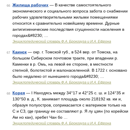
Жилища рабочих
— В качестве самостоятельного
66
экономического и социального вопроса забота о снабжении
рабочих удовлетворительными жилыми помещениями
относится к сравнительно новейшему времени. Дурные
антигигиенические последствия сгущенности населения в
городах&#8230; …
Энциклопедический словарь Ф.А. Брокгауза и И.А. Ефрона
Каинск
— окр. г. Томской губ., в 524 вер. от Томска, на
67
большом Сибирском почтовом тракте, при впадении р.
Каменки в р. Омь, на левой ее стороне, в местности
степной, болотистой и малонаселенной. В 1722 г. основано
было недалеко от нынешнего города&#8230; …
Энциклопедический словарь Ф.А. Брокгауза и И.А. Ефрона
Корея
— I Находясь между 34°17 и 42°25 с. ш. и 124°35 и
68
130°50 в. д., К. занимает площадь около 218192 кв. км и,
образуя полуостров, соприкасается с материком только на
С и СЗ, где границу ее составляют р. Я лу цзян (по корейски
Ам но кан), хребет Чан бо …
Энциклопедический словарь Ф.А. Брокгауза и И.А. Ефрона