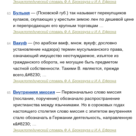
Энциклопедический словарь Ф.А. Брокгауза и И.А. Ефрона
Булыня
— (Псковской губ.) так называют перекупщиков
63
кулаков, скупающих у крестьян зимою лен по дешевой цене
и перепродающих его крупным торговцам …
Энциклопедический словарь Ф.А. Брокгауза и И.А. Ефрона
Вакуф
— (по арабски вакф, множ. вукуф; дословно
64
установление надзора) термин мусульманского права,
означающий имущество неотчуждаемое, изъятое из
гражданского оборота, не могущее быть предметом
частной собственности. Такими В. являются, прежде
всего,&#8230; …
Энциклопедический словарь Ф.А. Брокгауза и И.А. Ефрона
Внутренняя миссия
— Первоначально слово миссия
65
(послание, поручение) обозначало распространение
христианства между язычниками. Но в сороковых годах
настоящего столетия слово миссия с эпитетом внутренняя
стало обозначать в Германии деятельность, направленную
к&#8230; …
Энциклопедический словарь Ф.А. Брокгауза и И.А. Ефрона