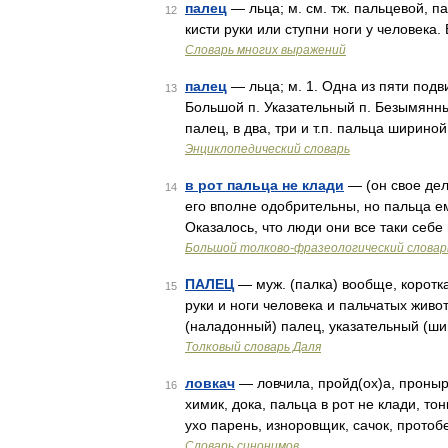
палец
— льца; м. см. тж. пальцевой, п
12
кисти руки или ступни ноги у человека
Словарь многих выражений
палец
— льца; м. 1. Одна из пяти подв
13
Большой п. Указательный п. Безымянны
палец, в два, три и т.п. пальца ширин
Энциклопедический словарь
в рот пальца не клади
— (он свое дел
14
его вполне одобрительны, но пальца ем
Оказалось, что люди они все таки себе 
Большой толково-фразеологический словар
ПАЛЕЦ
— муж. (палка) вообще, коротка
15
руки и ноги человека и пальчатых живо
(наладонный) палец, указательный (ши
Толковый словарь Даля
ловкач
— ловчила, пройд(ох)а, проныра
16
химик, дока, пальца в рот не клади, то
ухо парень, изноровщик, сачок, протобе
Словарь синонимов