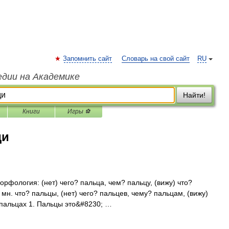
Запомнить сайт
Словарь на свой сайт
RU
едии на Академике
Найти!
Книги
Игры ⚽
ди
орфология: (нет) чего? пальца, чем? пальцу, (вижу) что?
мн. что? пальцы, (нет) чего? пальцев, чему? пальцам, (вижу)
 пальцах 1. Пальцы это&#8230; …