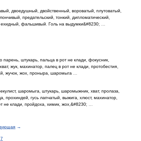
вый, двоедушный, двойственный, вороватый, плутоватый,
клончивый, предательский, тонкий, дипломатический,
й, ехидный, фальшивый. Голь на выдумки&#8230; …
 парень, штукарь, пальца в рот не клади, фокусник,
хват, жук, махинатор, палец в рот не клади, протобестия,
ый, жучок, жох, проныра, шаромыга …
рекулист, шаромыга, штукарь, шаромыжник, хват, пролаза,
а, прохиндей, гусь лапчатый, выжига, хлюст, махинатор,
от не клади, пройдоха, химик, жох,&#8230; …
дующая
→
7