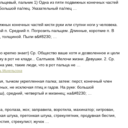
альцевый, пальчик 1) Одна из пяти подвижных конечных частей
. Большой па/лец. Указательный па/лец …
ижных конечных частей кисти руки или ступни ноги у человека.
й п. Средний п. Погрозить пальцем. Длинные, короткие п. В
ой, толщиной. Пыли в&#8230; …
о крепко знает) Ср. Общество ваше хотя и дозволенное и цели
у в рот не клади... Салтыков. Мелочи жизни. Девушки. 2. Ср.
на уме, такие люди, что в рот пальца не …
ь Михельсона
я, тычком укрепленная палка; затем: перст, конечный член
тных, не исключая птиц и гадов. На руке: большой
ш), средний, четвертый и мизинец; на&#8230; …
, пролаза, жох; заправила, воротила, махинатор; хитрован,
нкая штука, претонкая штука, стрекулятник, продувная бестия,
стия, стрекулист, жучок …