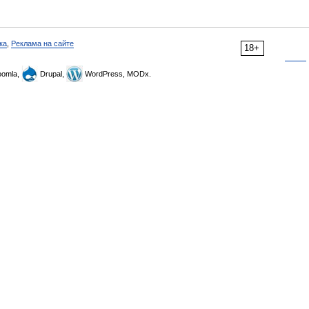
ка
,
Реклама на сайте
18+
omla,
Drupal,
WordPress, MODx.