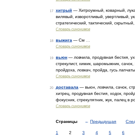
хитрый
— Хитроумный, коварный, лука
17
вилявый, изворотливый, увертливый, у
стратегический, тактический, скрытны
Словарь синонимов
выжига
— См …
18
Словарь синонимов
вьюн
— ловчила, продувная бестия, ухо
19
стрекулист, химик, шаромыжник, сачок, 
пройдоха, ловкач, пройда, гусь лапчат
Словарь синонимов
доставала
— вьюн, ловчила, сачок, ст
20
хитрец, продувная бестия, ходок, пройд
фокусник, стрекулятник, жук, палец в р
Словарь синонимов
Страницы
←
Предыдущая
Сле
1
2
3
4
5
6