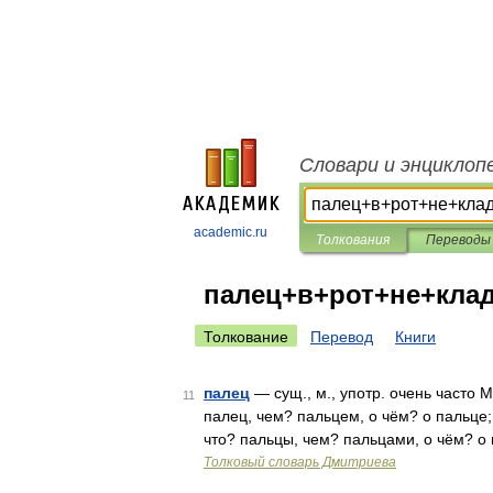
Словари и энциклоп
academic.ru
Толкования
Переводы
палец+в+рот+не+кла
Толкование
Перевод
Книги
палец
— сущ., м., употр. очень часто М
11
палец, чем? пальцем, о чём? о пальце; 
что? пальцы, чем? пальцами, о чём? о
Толковый словарь Дмитриева