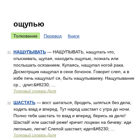
ощупью
Толкование
Перевод
Книги
НАЩУПЫВАТЬ
— НАЩУПЫВАТЬ, нащупать что,
31
отыскивать, щупая, находить ощупью, познать или
послышать осязанием. Купаясь, нащупал ногой рака.
Досмотрщик нащупал в сене бочонок. Говорит слеп, а в
избе печь нащупал! ся, быть нащупываему. Нащупывание
ср., ·длит.&#8230; …
Толковый словарь Даля
ШАСТАТЬ
— вост. шататься, бродить, шляться без дела;
32
ходить взад и вперед. Тут народ шастает с утра до ночи.
Полно тебе шастать то взад и вперед, берись за дело!
Шастай! или шастай реже! кричит лоцман на бичеву: иди
легонько, легче! Слепой шастает, идет&#8230; …
Толковый словарь Даля