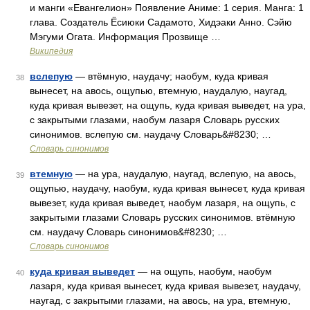
и манги «Евангелион» Появление Аниме: 1 серия. Манга: 1
глава. Создатель Ёсиюки Садамото, Хидэаки Анно. Сэйю
Мэгуми Огата. Информация Прозвище …
Википедия
вслепую
— втёмную, наудачу; наобум, куда кривая
38
вынесет, на авось, ощупью, втемную, наудалую, наугад,
куда кривая вывезет, на ощупь, куда кривая выведет, на ура,
с закрытыми глазами, наобум лазаря Словарь русских
синонимов. вслепую см. наудачу Словарь&#8230; …
Словарь синонимов
втемную
— на ура, наудалую, наугад, вслепую, на авось,
39
ощупью, наудачу, наобум, куда кривая вынесет, куда кривая
вывезет, куда кривая выведет, наобум лазаря, на ощупь, с
закрытыми глазами Словарь русских синонимов. втёмную
см. наудачу Словарь синонимов&#8230; …
Словарь синонимов
куда кривая выведет
— на ощупь, наобум, наобум
40
лазаря, куда кривая вынесет, куда кривая вывезет, наудачу,
наугад, с закрытыми глазами, на авось, на ура, втемную,