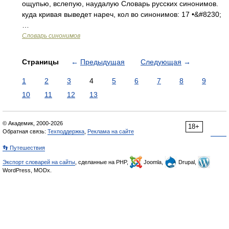
ощупью, вслепую, наудалую Словарь русских синонимов.
куда кривая выведет нареч, кол во синонимов: 17 •&#8230;
…
Словарь синонимов
Страницы
←
Предыдущая
Следующая
→
1
2
3
4
5
6
7
8
9
10
11
12
13
© Академик, 2000-2026
18+
Обратная связь:
Техподдержка
,
Реклама на сайте
👣 Путешествия
Экспорт словарей на сайты
, сделанные на PHP,
Joomla,
Drupal,
WordPress, MODx.