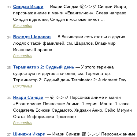
Синдзи Икари
— Икари Синдзи 碇シンジ Синдзи Икари,
33
персонаж аниме и манги «Евангелион». Слева направо
Синдзи в детстве, Синдзи в костюме пилот …
Википедия
Володя Шарапов
— В Википедии есть статьи о других
34
людях с такой фамилией, см. Шарапов. Владимир
Иванович Шарапов …
Википедия
Терминатор 2: Судный день
— У этого термина
35
существуют и другие значения, см. Терминатор.
Терминатор 2: Судный день Terminator 2: Judgment Day …
Википедия
Икари Синдзи
— 碇 シンジ Персонаж аниме и манги
36
«Евангелион» Появление Аниме: 1 серия. Манга: 1 глава.
Создатель Ёсиюки Садамото, Хидэаки Анно. Сэйю Мэгуми
Огата. Информация Прозвище …
Википедия
Шинджи Икари
— Икари Синдзи 碇 シンジ Персонаж аниме
37