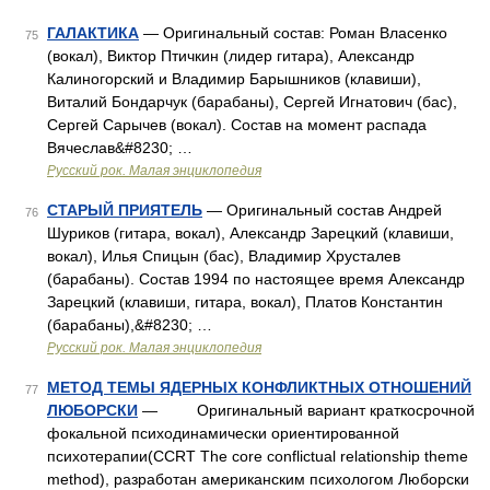
ГАЛАКТИКА
— Оригинальный состав: Роман Власенко
75
(вокал), Виктор Птичкин (лидер гитара), Александр
Калиногорский и Владимир Барышников (клавиши),
Виталий Бондарчук (барабаны), Сергей Игнатович (бас),
Сергей Сарычев (вокал). Состав на момент распада
Вячеслав&#8230; …
Русский рок. Малая энциклопедия
СТАРЫЙ ПРИЯТЕЛЬ
— Оригинальный состав Андрей
76
Шуриков (гитара, вокал), Александр Зарецкий (клавиши,
вокал), Илья Спицын (бас), Владимир Хрусталев
(барабаны). Состав 1994 по настоящее время Александр
Зарецкий (клавиши, гитара, вокал), Платов Константин
(барабаны),&#8230; …
Русский рок. Малая энциклопедия
МЕТОД ТЕМЫ ЯДЕРНЫХ КОНФЛИКТНЫХ ОТНОШЕНИЙ
77
ЛЮБОРСКИ
— Оригинальный вариант краткосрочной
фокальной психодинамически ориентированной
психотерапии(ССRТ The core conflictual relationship theme
method), разработан американским психологом Люборски