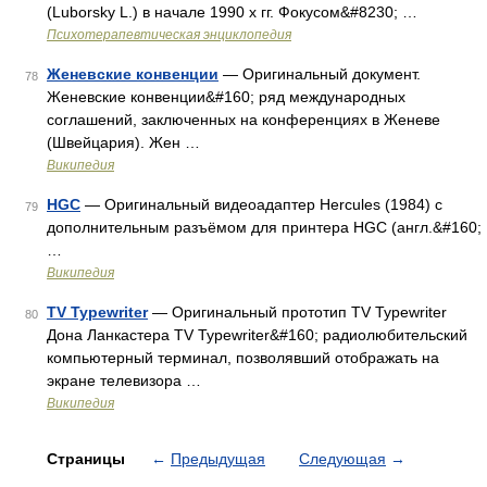
(Luborsky L.) в начале 1990 х гг. Фокусом&#8230; …
Психотерапевтическая энциклопедия
Женевские конвенции
— Оригинальный документ.
78
Женевские конвенции&#160; ряд международных
соглашений, заключенных на конференциях в Женеве
(Швейцария). Жен …
Википедия
HGC
— Оригинальный видеоадаптер Hercules (1984) с
79
дополнительным разъёмом для принтера HGC (англ.&#160;
…
Википедия
TV Typewriter
— Оригинальный прототип TV Typewriter
80
Дона Ланкастера TV Typewriter&#160; радиолюбительский
компьютерный терминал, позволявший отображать на
экране телевизора …
Википедия
Страницы
←
Предыдущая
Следующая
→