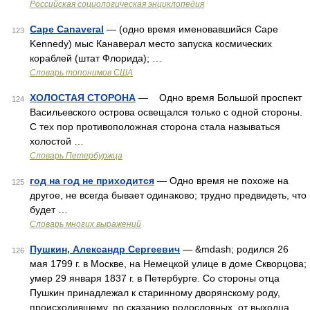
Российская социологическая энциклопедия
Cape Canaveral
— (одно время именовавшийся Саре
123
Kennedy) мыс Канаверал место запуска космических
кораблей (штат Флорида); …
Словарь топонимов США
ХОЛОСТАЯ СТОРОНА
— Одно время Большой проспект
124
Васильевского острова освещался только с одной стороны.
С тех пор противоположная сторона стала называться
холостой …
Словарь Петербуржца
год на год не приходится
— Одно время не похоже на
125
другое, не всегда бывает одинаково; трудно предвидеть, что
будет …
Словарь многих выражений
Пушкин, Александр Сергеевич
— &mdash; родился 26
126
мая 1799 г. в Москве, на Немецкой улице в доме Скворцова;
умер 29 января 1837 г. в Петербурге. Со стороны отца
Пушкин принадлежал к старинному дворянскому роду,
происходившему, по сказанию родословных, от выходца