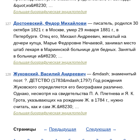
&quot;из&#8230; …
Большая биографическая энциклопедия
Достоевский, Федор Михайлови
— писатель, родился 30
127
октября 1821 г. в Москве, умер 29 января 1881 г., в
Петербурге. Отец его, Михаил Андреевич, женатый на
дочери купца, Марье Федоровне Нечаевой, занимал место
штаб лекаря в Мариинской больнице для бедных. Занятый
в больнице и&#8230; …
Большая биографическая энциклопедия
Жуковский, Василий Андреевич
— &mdash; знаменитый
128
поэт. ?. ДЕТСТВО (1783&mdash;1797) Год рождения
Жуковского определяется его биографами различно.
Однако, несмотря на свидетельства П. А. Плетнева и Я. К.
Грота, указывающих на рождение Ж. в 1784 г., нужно
считать, как и сам Ж.&#8230; …
Большая биографическая энциклопедия
Страницы
←
Предыдущая
Следующая
→