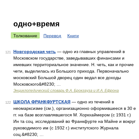
одно+время
Толкование
Перевод
Книги
Новгородская четь
— одно из главных управлений в
121
Московском государстве, заведывавших финансами и
имевших территориальное значение. Н. четь, как и прочие
чети, выделилась из Большого прихода. Первоначально
московский Большой дворец один ведал все доходы
Московского&#8230; …
Энциклопедический словарь Ф.А. Брокгауза и И.А. Ефрона
ШКОЛА ФРАНКФУРТСКАЯ
— одно из течений в
122
неомарксизме (см.), организационно оформившееся в 30 е
гг. на базе возглавлявшегося М. Хоркхаймером (с 1931 г.)
Ин та соц. исследований во Франкфурте на Майне и вокруг
руководимого им (с 1932 г.) институтского Журнала
соц.&#8230; …