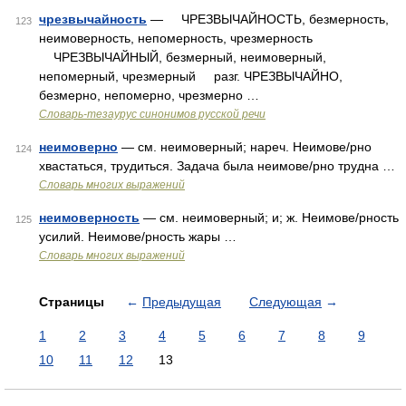
чрезвычайность
— ЧРЕЗВЫЧАЙНОСТЬ, безмерность,
123
неимоверность, непомерность, чрезмерность
ЧРЕЗВЫЧАЙНЫЙ, безмерный, неимоверный,
непомерный, чрезмерный разг. ЧРЕЗВЫЧАЙНО,
безмерно, непомерно, чрезмерно …
Словарь-тезаурус синонимов русской речи
неимоверно
— см. неимоверный; нареч. Неимове/рно
124
хвастаться, трудиться. Задача была неимове/рно трудна …
Словарь многих выражений
неимоверность
— см. неимоверный; и; ж. Неимове/рность
125
усилий. Неимове/рность жары …
Словарь многих выражений
Страницы
←
Предыдущая
Следующая
→
1
2
3
4
5
6
7
8
9
10
11
12
13