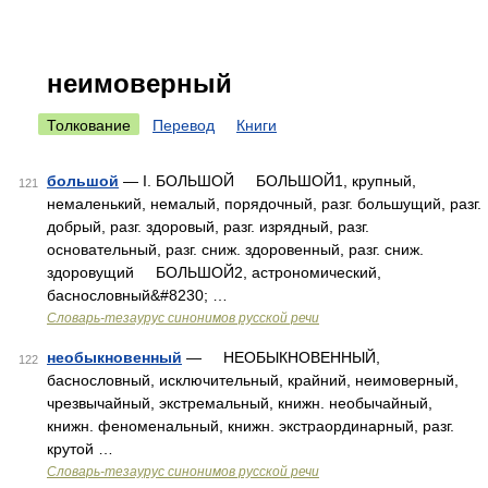
неимоверный
Толкование
Перевод
Книги
большой
— I. БОЛЬШОЙ БОЛЬШОЙ1, крупный,
121
немаленький, немалый, порядочный, разг. большущий, разг.
добрый, разг. здоровый, разг. изрядный, разг.
основательный, разг. сниж. здоровенный, разг. сниж.
здоровущий БОЛЬШОЙ2, астрономический,
баснословный&#8230; …
Словарь-тезаурус синонимов русской речи
необыкновенный
— НЕОБЫКНОВЕННЫЙ,
122
баснословный, исключительный, крайний, неимоверный,
чрезвычайный, экстремальный, книжн. необычайный,
книжн. феноменальный, книжн. экстраординарный, разг.
крутой …
Словарь-тезаурус синонимов русской речи