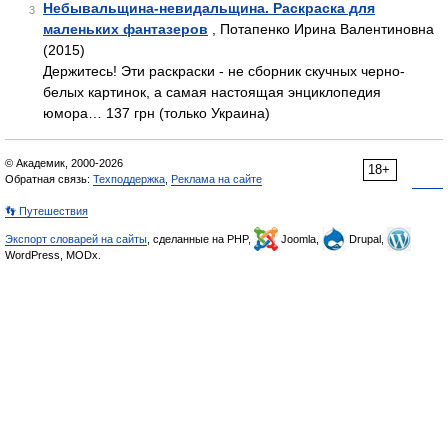
Небывальщина-невидальщина. Раскраска для
3
маленьких фантазеров
, Потапенко Ирина Валентиновна
(2015)
Держитесь! Эти раскраски - не сборник скучных черно-
белых картинок, а самая настоящая энциклопедия
юмора… 137 грн (только Украина)
© Академик, 2000-2026
18+
Обратная связь:
Техподдержка
,
Реклама на сайте
👣 Путешествия
Экспорт словарей на сайты
, сделанные на PHP,
Joomla,
Drupal,
WordPress, MODx.