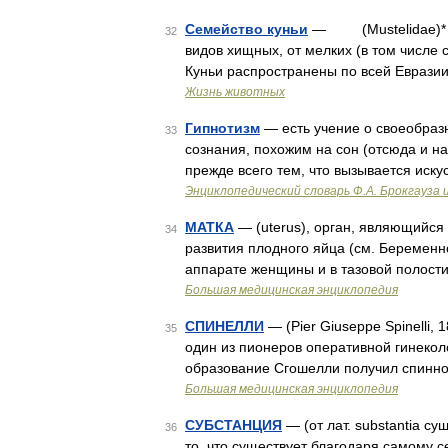
Семейство куньи
— (Mustelidae)* * 
32
видов хищных, от мелких (в том числе 
Куньи распространены по всей Еврази
Жизнь животных
Гипнотизм
— есть учение о своеобраз
33
сознания, похожим на сон (отсюда и на
прежде всего тем, что вызывается иск
Энциклопедический словарь Ф.А. Брокгауза 
МАТКА
— (uterus), орган, являющийся
34
развития плодного яйца (см. Беременн
аппарате женщины и в тазовой полости
Большая медицинская энциклопедия
СПИНЕЛЛИ
— (Pier Giuseppe Spinelli, 
35
один из пионеров оперативной гинекол
образование Сгошелли получил спинной 
Большая медицинская энциклопедия
СУБСТАНЦИЯ
— (от лат. substantia су
36
то, что существует благодаря самому се