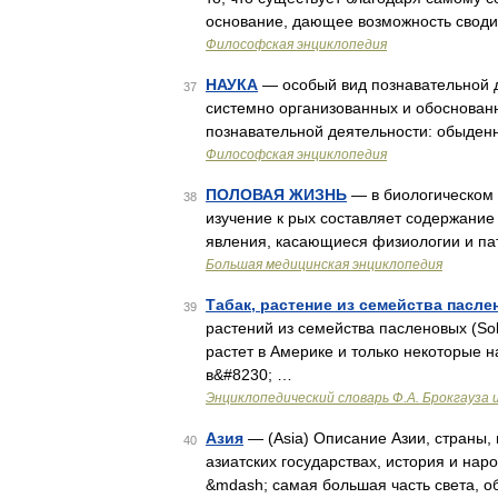
основание, дающее возможность своди
Философская энциклопедия
НАУКА
— особый вид познавательной д
37
системно организованных и обоснованн
познавательной деятельности: обыде
Философская энциклопедия
ПОЛОВАЯ ЖИЗНЬ
— в биологическом 
38
изучение к рых составляет содержание
явления, касающиеся физиологии и пат
Большая медицинская энциклопедия
Табак, растение из семейства пасл
39
растений из семейства пасленовых (Sol
растет в Америке и только некоторые на
в&#8230; …
Энциклопедический словарь Ф.А. Брокгауза 
Азия
— (Asia) Описание Азии, страны,
40
азиатских государствах, история и на
&mdash; самая большая часть света, о