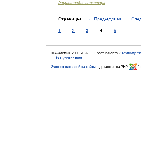
Энциклопедия инвестора
Страницы
←
Предыдущая
Сле
1
2
3
4
5
© Академик, 2000-2026
Обратная связь:
Техподдерж
👣 Путешествия
Экспорт словарей на сайты
, сделанные на PHP,
Jo