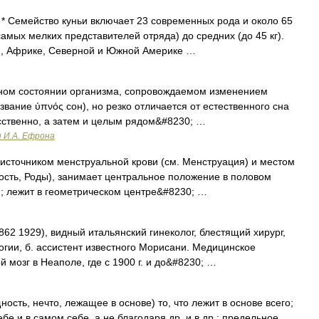
Семейство куньи включает 23 современных рода и около 65
самых мелких представителей отряда) до средних (до 45 кг).
и, Африке, Северной и Южной Америке …
ном состоянии организма, сопровождаемом изменением
звание ύπνός сон), но резко отличается от естественного сна
усственно, а затем и целым рядом&#8230; …
и И.А. Ефрона
 источником менструальной крови (см. Менструация) и местом
ость, Роды), занимает центральное положение в половом
; лежит в геометрическом центре&#8230; …
1862 1929), видный итальянский гинеколог, блестящий хирург,
огии, б. ассистент известного Морисани. Медицинское
мозг в Неаполе, где с 1900 г. и до&#8230; …
щность, нечто, лежащее в основе) то, что лежит в основе всего;
бе и в самом себе, а не благодаря др. и в др.; предельное