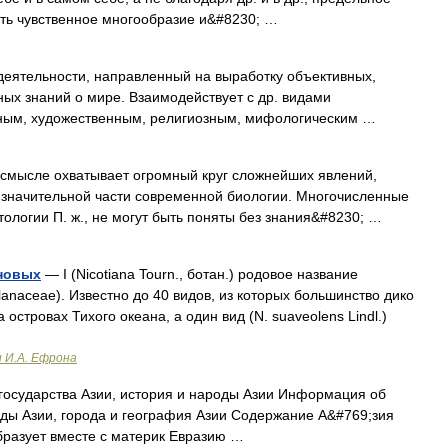
ть чувственное многообразие и&#8230; …
еятельности, направленный на выработку объективных,
ых знаний о мире. Взаимодействует с др. видами
нным, художественным, религиозным, мифологическим …
смысле охватывает огромный круг сложнейших явлений,
 значительной части современной биологии. Многочисленные
ологии П. ж., не могут быть поняты без знания&#8230; …
еновых
— I (Nicotiana Tourn., ботан.) родовое название
anaceae). Известно до 40 видов, из которых большинство дико
 островах Тихого океана, а один вид (N. suaveolens Lindl.)
и И.А. Ефрона
 государства Азии, история и народы Азии Информация об
роды Азии, города и география Азии Содержание А&#769;зия
бразует вместе с материк Евразию …