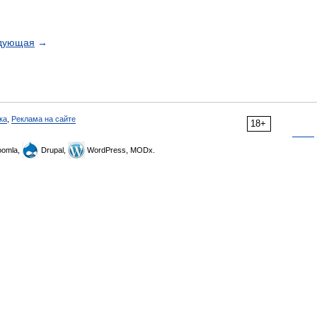
дующая
→
ка
,
Реклама на сайте
18+
omla,
Drupal,
WordPress, MODx.