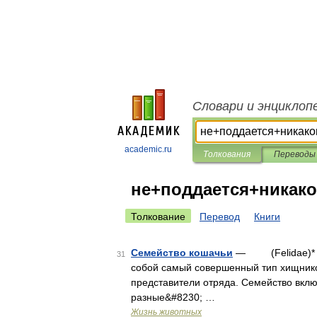
Словари и энциклоп
academic.ru
Толкования
Переводы
не+поддается+никак
Толкование
Перевод
Книги
Семейство кошачьи
— (Felidae)* * 
31
собой самый совершенный тип хищник
представители отряда. Семейство включ
разные&#8230; …
Жизнь животных