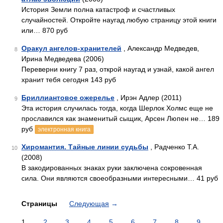
История Земли полна катастроф и счастливых
случайностей. Откройте наугад любую страницу этой книги
или… 870 руб
Оракул ангелов-хранителей
, Александр Медведев,
8
Ирина Медведева (2006)
Переверни книгу 7 раз, открой наугад и узнай, какой ангел
хранит тебя сегодня 143 руб
Бриллиантовое ожерелье
, Ирэн Адлер (2011)
9
Эта история случилась тогда, когда Шерлок Холмс еще не
прославился как знаменитый сыщик, Арсен Люпен не… 189
руб
электронная книга
Хиромантия. Тайные линии судьбы
, Радченко Т.А.
10
(2008)
В закодированных знаках руки заключена сокровенная
сила. Они являются своеобразными интересными… 41 руб
Страницы
Следующая
→
1
2
3
4
5
6
7
8
9