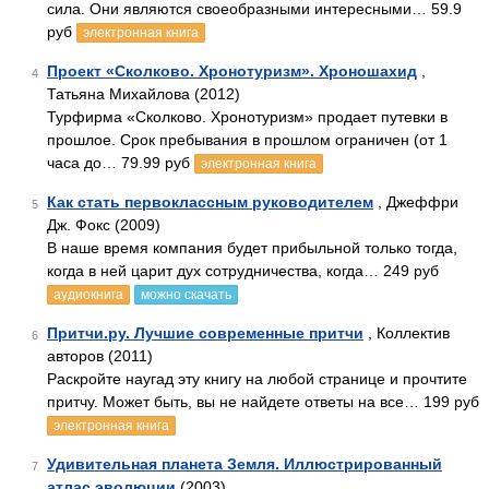
сила. Они являются своеобразными интересными… 59.9
руб
электронная книга
Проект «Сколково. Хронотуризм». Хроношахид
,
4
Татьяна Михайлова (2012)
Турфирма «Сколково. Хронотуризм» продает путевки в
прошлое. Срок пребывания в прошлом ограничен (от 1
часа до… 79.99 руб
электронная книга
Как стать первоклассным руководителем
, Джеффри
5
Дж. Фокс (2009)
В наше время компания будет прибыльной только тогда,
когда в ней царит дух сотрудничества, когда… 249 руб
аудиокнига
можно скачать
Притчи.ру. Лучшие современные притчи
, Коллектив
6
авторов (2011)
Раскройте наугад эту книгу на любой странице и прочтите
притчу. Может быть, вы не найдете ответы на все… 199 руб
электронная книга
Удивительная планета Земля. Иллюстрированный
7
атлас эволюции
(2003)