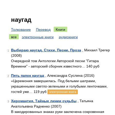
наугад
Толкование
Перевод
Книги
все
электронные книги
аудиокниги
Выбираю наугад. Стихи. Песни. Проза
, Михаил Трегер
1
(2008)
Очередной том Антологии Авторской песни "Гитара
Времени" - авторский сборник известного… 140 руб
Пять папок наугад
, Александра Суслина (2016)
2
«Церемония завершилась. Под белыми шатрами,
украшенными светло-зелеными и голубыми ленточками,
гостей уже… 119 руб
электронная книга
Хиромантия. Тайные линии судьбы
, Татьяна
3
Анатольевна Радченко (2007)
В закодированных знаках руки заключена сокровенная