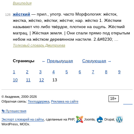
Википедия
жёсткий
— прил., употр. часто Морфология: жёсток,
128
жестка, жёстко, жёстки; жёстче; нар. жёстко 1. Жёстким
называют что либо твёрдое, плотное на ощупь. Жёсткий
матрац. | Жёсткая земля. | Они спали прямо под открытым
небом на жёстком деревянном настиле. 2.&#8230; …
Толковый словарь Дмитриева
Страницы
←
Предыдущая
Следующая
→
1
2
3
4
5
6
7
8
9
10
11
12
13
© Академик, 2000-2026
18+
Обратная связь:
Техподдержка
,
Реклама на сайте
👣 Путешествия
Экспорт словарей на сайты
, сделанные на PHP,
Joomla,
Drupal,
WordPress, MODx.