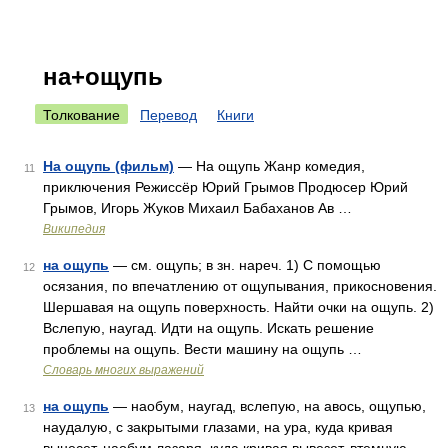
на+ощупь
Толкование
Перевод
Книги
На ощупь (фильм)
— На ощупь Жанр комедия,
11
приключения Режиссёр Юрий Грымов Продюсер Юрий
Грымов, Игорь Жуков Михаил Бабаханов Ав …
Википедия
на ощупь
— см. ощупь; в зн. нареч. 1) С помощью
12
осязания, по впечатлению от ощупывания, прикосновения.
Шершавая на ощупь поверхность. Найти очки на ощупь. 2)
Вслепую, наугад. Идти на ощупь. Искать решение
проблемы на ощупь. Вести машину на ощупь …
Словарь многих выражений
на ощупь
— наобум, наугад, вслепую, на авось, ощупью,
13
наудалую, с закрытыми глазами, на ура, куда кривая