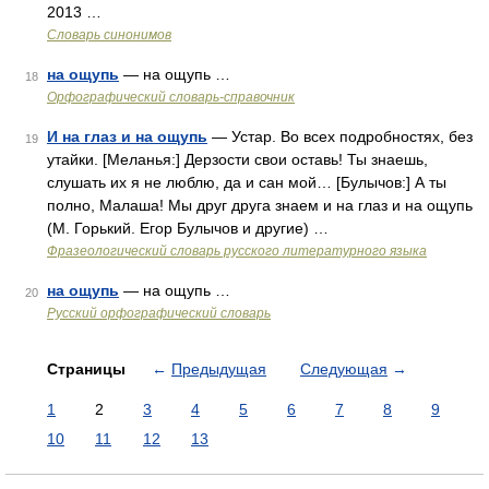
2013 …
Словарь синонимов
на ощупь
— на ощупь …
18
Орфографический словарь-справочник
И на глаз и на ощупь
— Устар. Во всех подробностях, без
19
утайки. [Меланья:] Дерзости свои оставь! Ты знаешь,
слушать их я не люблю, да и сан мой… [Булычов:] А ты
полно, Малаша! Мы друг друга знаем и на глаз и на ощупь
(М. Горький. Егор Булычов и другие) …
Фразеологический словарь русского литературного языка
на ощупь
— на ощупь …
20
Русский орфографический словарь
Страницы
←
Предыдущая
Следующая
→
1
2
3
4
5
6
7
8
9
10
11
12
13