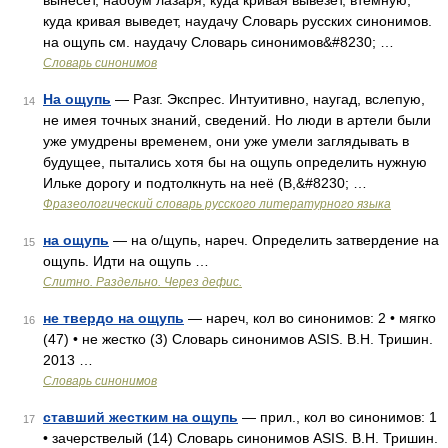
вынесет, наобум лазаря, куда кривая вывезет, втемную,
куда кривая выведет, наудачу Словарь русских синонимов.
на ощупь см. наудачу Словарь синонимов&#8230; …
Словарь синонимов
На ощупь
— Разг. Экспрес. Интуитивно, наугад, вслепую,
14
не имея точных знаний, сведений. Но люди в артели были
уже умудрены временем, они уже умели заглядывать в
будущее, пытались хотя бы на ощупь определить нужную
Ильке дорогу и подтолкнуть на неё (В,&#8230; …
Фразеологический словарь русского литературного языка
на ощупь
— на о/щупь, нареч. Определить затвердение на
15
ощупь. Идти на ощупь …
Слитно. Раздельно. Через дефис.
не твердо на ощупь
— нареч, кол во синонимов: 2 • мягко
16
(47) • не жестко (3) Словарь синонимов ASIS. В.Н. Тришин.
2013 …
Словарь синонимов
ставший жестким на ощупь
— прил., кол во синонимов: 1
17
• зачерствелый (14) Словарь синонимов ASIS. В.Н. Тришин.