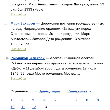
рождении: Марк Анатольевич Захаров Дата рождения: 13
октября 1933 (75 ле …
Википедия
Марк Захаров
— Церемония вручения государственных
127
наград. Награждение орденом «За заслуги перед
Отечеством» I степени Имя при рождении: Марк
Анатольевич Захаров Дата рождения: 13 октября
1933 (75 ле …
Википедия
Рыбников, Алексей
— Алексей Рыбников Алексей
128
Рыбников на церемонии вручения литературной премии
«Дебют» 11 декабря 2008 г. Дата рождения: 17 июля
1945 (63 года) Место рождения: Москва …
Википедия
Страницы
←
Предыдущая
Следующая
→
1
2
3
4
5
6
7
8
9
10
11
12
13