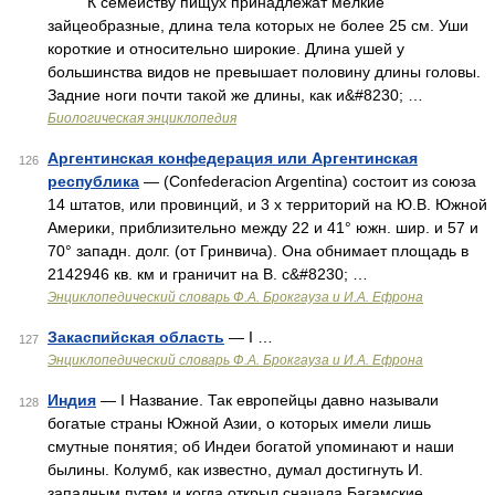
К семейству пищух принадлежат мелкие
зайцеобразные, длина тела которых не более 25 см. Уши
короткие и относительно широкие. Длина ушей у
большинства видов не превышает половину длины головы.
Задние ноги почти такой же длины, как и&#8230; …
Биологическая энциклопедия
Аргентинская конфедерация или Аргентинская
126
республика
— (Confederacion Argentina) состоит из союза
14 штатов, или провинций, и 3 х территорий на Ю.В. Южной
Америки, приблизительно между 22 и 41° южн. шир. и 57 и
70° западн. долг. (от Гринвича). Она обнимает площадь в
2142946 кв. км и граничит на В. с&#8230; …
Энциклопедический словарь Ф.А. Брокгауза и И.А. Ефрона
Закаспийская область
— I …
127
Энциклопедический словарь Ф.А. Брокгауза и И.А. Ефрона
Индия
— I Название. Так европейцы давно называли
128
богатые страны Южной Азии, о которых имели лишь
смутные понятия; об Индеи богатой упоминают и наши
былины. Колумб, как известно, думал достигнуть И.
западным путем и когда открыл сначала Багамские