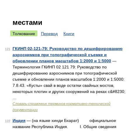
местами
Толкование
Перевод
Книги
ГКИНП 02-121-79: Руководство по дешифрированию
121
аэроснимков при топографической съемке и
обновлении планов масштабов 1:2000 и 1:5000
—
Терминология ГКИНП 02 121 79: Руководство по
дешифрированию аэроснимков при топографической
съемке и обновлении планов масштабов 1:2000 и 1:5000:
7.8.43. «Кусты» свай в воде остатки свайных мостов,
некоторых плотин и других сооружений на реках с&#8230;
…
Словарь-справочник терминов нормативно-технической
документации
Индия
— (на языке хинди Бхарат) официальное
122
название Республика Индия. I. Общие сведения