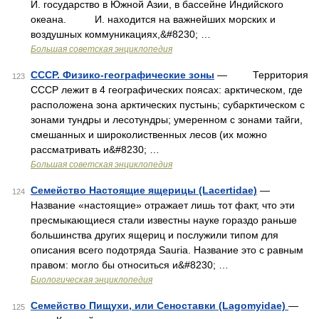
И. государство в Южной Азии, в бассейне Индийского
океана. И. находится на важнейших морских и
воздушных коммуникациях,&#8230; …
Большая советская энциклопедия
СССР. Физико-географические зоны
— Территория
123
СССР лежит в 4 географических поясах: арктическом, где
расположена зона арктических пустынь; субарктическом с
зонами тундры и лесотундры; умеренном с зонами тайги,
смешанных и широколиственных лесов (их можно
рассматривать и&#8230; …
Большая советская энциклопедия
Семейство Настоящие ящерицы (Lacertidae)
—
124
Название «настоящие» отражает лишь тот факт, что эти
пресмыкающиеся стали известны науке гораздо раньше
большинства других ящериц и послужили типом для
описания всего подотряда Sauria. Название это с равным
правом: могло бы относиться и&#8230; …
Биологическая энциклопедия
Семейство Пищухи, или Сеноставки (Lagomyidae)
—
125