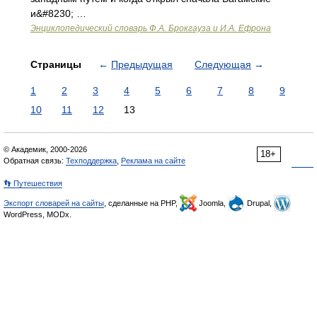
и&#8230; …
Энциклопедический словарь Ф.А. Брокгауза и И.А. Ефрона
Страницы
←
Предыдущая
Следующая
→
1
2
3
4
5
6
7
8
9
10
11
12
13
© Академик, 2000-2026
18+
Обратная связь:
Техподдержка
,
Реклама на сайте
👣 Путешествия
Экспорт словарей на сайты
, сделанные на PHP,
Joomla,
Drupal,
WordPress, MODx.