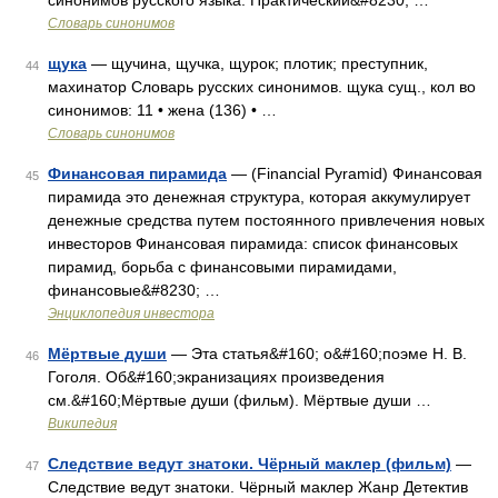
синонимов русского языка. Практический&#8230; …
Словарь синонимов
щука
— щучина, щучка, щурок; плотик; преступник,
44
махинатор Словарь русских синонимов. щука сущ., кол во
синонимов: 11 • жена (136) • …
Словарь синонимов
Финансовая пирамида
— (Financial Pyramid) Финансовая
45
пирамида это денежная структура, которая аккумулирует
денежные средства путем постоянного привлечения новых
инвесторов Финансовая пирамида: список финансовых
пирамид, борьба с финансовыми пирамидами,
финансовые&#8230; …
Энциклопедия инвестора
Мёртвые души
— Эта статья&#160; о&#160;поэме Н. В.
46
Гоголя. Об&#160;экранизациях произведения
см.&#160;Мёртвые души (фильм). Мёртвые души …
Википедия
Следствие ведут знатоки. Чёрный маклер (фильм)
—
47
Следствие ведут знатоки. Чёрный маклер Жанр Детектив