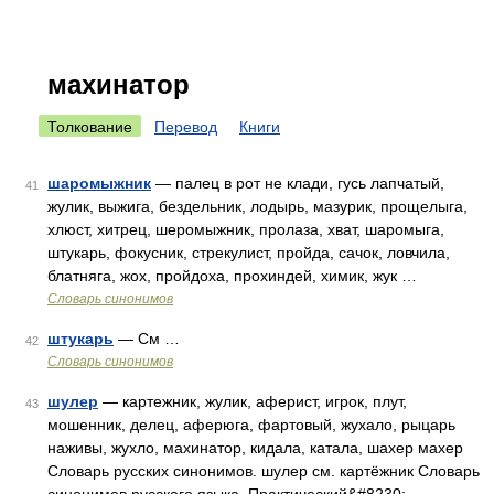
махинатор
Толкование
Перевод
Книги
шаромыжник
— палец в рот не клади, гусь лапчатый,
41
жулик, выжига, бездельник, лодырь, мазурик, прощелыга,
хлюст, хитрец, шеромыжник, пролаза, хват, шаромыга,
штукарь, фокусник, стрекулист, пройда, сачок, ловчила,
блатняга, жох, пройдоха, прохиндей, химик, жук …
Словарь синонимов
штукарь
— См …
42
Словарь синонимов
шулер
— картежник, жулик, аферист, игрок, плут,
43
мошенник, делец, аферюга, фартовый, жухало, рыцарь
наживы, жухло, махинатор, кидала, катала, шахер махер
Словарь русских синонимов. шулер см. картёжник Словарь