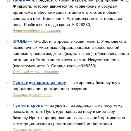
кровь
— и, предлож. о крови, в крови; мн. род. кровей; ж. 1.
13
Жидкость, которая движется по кровеносным сосудам
организма и обеспечивает питание его клеток и обмен
веществ в нём. Венозная к. Артериальная к. К. пошла из
носа. Разбиться в к., до крови. К.&#8230; …
Энциклопедический словарь
КРОВЬ
— КРОВЬ, и, о крови, в крови, жен. 1. У человека и
14
позвоночных животных: обращающаяся в кровеносной
системе красная жидкость (жидкая ткань), обеспечивающая
питание и обмен веществ всех клеток. Искусственная к.
(кровезаменитель). Сердце кровью&#8230; …
Толковый словарь Ожегова
Пусть идет кровь из носу
— в мире шоу бизнесу шутл.
15
пародирование реакционных лозунгов …
Словарь русского арго
Пустить кровь
— из ушей ... из задницы ... из носу кому
16
наказать кого л. Пусть идет кровь из носу в мире шоу
бизнесу Ирон. пародирование высказываний противников
коммерциализации средств массовой информации …
Словарь русского арго