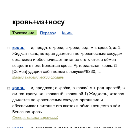
кровь+из+носу
Толкование
Перевод
Книги
кровь
— и, предл. о крови, в крови, род. мн. кровей, ж. 1.
11
Жидкая ткань, которая движется по кровеносным сосудам
организма и обеспечивает питание его клеток и обмен
веществ в нем. Венозная кровь. Артериальная кровь. □
[Семен] ударил себя ножом в левую&#8230; …
Малый академический словарь
кровь
— и, предлож.; о кро/ви, в крови/; мн. род. крове/й; ж.
12
см. тж. кровушка, кровавый, кровяной 1) Жидкость, которая
движется по кровеносным сосудам организма и
обеспечивает питание его клеток и обмен веществ в нём.
Венозная кровь …
Словарь многих выражений