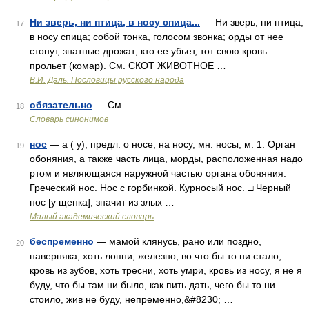
Ни зверь, ни птица, в носу спица...
— Ни зверь, ни птица,
17
в носу спица; собой тонка, голосом звонка; орды от нее
стонут, знатные дрожат; кто ее убьет, тот свою кровь
прольет (комар). См. СКОТ ЖИВОТНОЕ …
В.И. Даль. Пословицы русского народа
обязательно
— См …
18
Словарь синонимов
нос
— а ( у), предл. о носе, на носу, мн. носы, м. 1. Орган
19
обоняния, а также часть лица, морды, расположенная надо
ртом и являющаяся наружной частью органа обоняния.
Греческий нос. Нос с горбинкой. Курносый нос. □ Черный
нос [у щенка], значит из злых …
Малый академический словарь
беспременно
— мамой клянусь, рано или поздно,
20
наверняка, хоть лопни, железно, во что бы то ни стало,
кровь из зубов, хоть тресни, хоть умри, кровь из носу, я не я
буду, что бы там ни было, как пить дать, чего бы то ни
стоило, жив не буду, непременно,&#8230; …